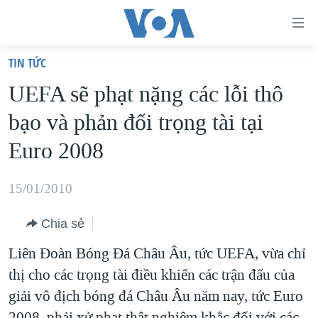
Đường
dẫn
TIN TỨC
truy
TRANG CHỦ
UEFA sẽ phạt nặng các lỗi thô
cập
VIỆT NAM
bạo và phản đối trọng tài tại
Tới
HOA KỲ
nội
Euro 2008
BIỂN ĐÔNG
dung
THẾ GIỚI
chính
15/01/2010
BLOG
Tới
Chia sẻ
điều
DIỄN ĐÀN
hướng
Liên Đoàn Bóng Đá Châu Âu, tức UEFA, vừa chỉ
MỤC
chính
thị cho các trọng tài điều khiển các trận đấu của
CHUYÊN ĐỀ
TỰ DO BÁO CHÍ
Đi
giải vô địch bóng đá Châu Âu năm nay, tức Euro
HỌC TIẾNG ANH
VẠCH TRẦN TIN GIẢ
CHIẾN TRANH THƯƠNG MẠI CỦA MỸ: QUÁ KHỨ VÀ HIỆN
tới
2008, phải xử phạt thật nghiêm khắc đối với các