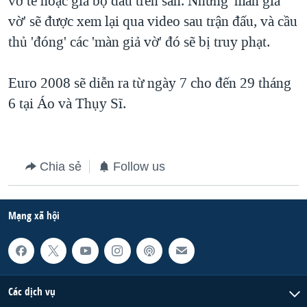
vờ té hoặc giả bộ đau trên sân. Những 'màn giả
vờ' sẽ được xem lại qua video sau trận đấu, và cầu
QUAN HỆ VIỆT MỸ
thủ 'đóng' các 'màn giả vờ' đó sẽ bị truy phạt.
Euro 2008 sẽ diễn ra từ ngày 7 cho đến 29 tháng
6 tại Áo và Thụy Sĩ.
Chia sẻ
Follow us
Mạng xã hội
Các dịch vụ