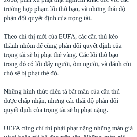
TẠI
VIDEO
"Tìm"
NGƯỜI VIỆT HẢI NGOẠI
trường hợp phạm lỗi thô bạo, và những thái độ
HÀNH TRÌNH BẦU CỬ 2024
NGHE
phản đối quyết định của trọng tài.
ĐỜI SỐNG
MỘT NĂM CHIẾN TRANH TẠI DẢI GAZA
KINH TẾ
MẠNG XÃ HỘI
Theo chỉ thị mới của EUFA, các cầu thủ kéo
GIẢI MÃ VÀNH ĐAI & CON ĐƯỜNG
KHOA HỌC
thành nhóm để cùng phản đối quyết định của
NGÀY TỊ NẠN THẾ GIỚI
SỨC KHOẺ
trọng tài sẽ bị phạt thẻ vàng. Các lỗi thô bạo
TRỊNH VĨNH BÌNH - NGƯỜI HẠ 'BÊN THẮNG CUỘC'
Ngôn ngữ khác
VĂN HOÁ
trong đó có lỗi đẩy người, ôm người, và đánh cùi
GROUND ZERO – XƯA VÀ NAY
chỏ sẽ bị phạt thẻ đỏ.
THỂ THAO
CHI PHÍ CHIẾN TRANH AFGHANISTAN
GIÁO DỤC
Những hình thức diễn tả bất mãn của cầu thủ
CÁC GIÁ TRỊ CỘNG HÒA Ở VIỆT NAM
được chấp nhận, nhưng các thái độ phản đối
THƯỢNG ĐỈNH TRUMP-KIM TẠI VIỆT NAM
quyết định của trọng tài sẽ bị phạt nặng.
TRỊNH VĨNH BÌNH VS. CHÍNH PHỦ VIỆT NAM
NGƯ DÂN VIỆT VÀ LÀN SÓNG TRỘM HẢI SÂM
UEFA cũng chỉ thị phải phạt nặng những màn giả
BÊN KIA QUỐC LỘ: TIẾNG VỌNG TỪ NÔNG THÔN MỸ