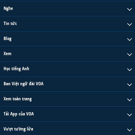
Nghe
Tin tức
Blog
Xem
Học tiếng Anh
Ban Việt ngữ đài VOA
Xem toàn trang
Tải App của VOA
Vượt tường lửa