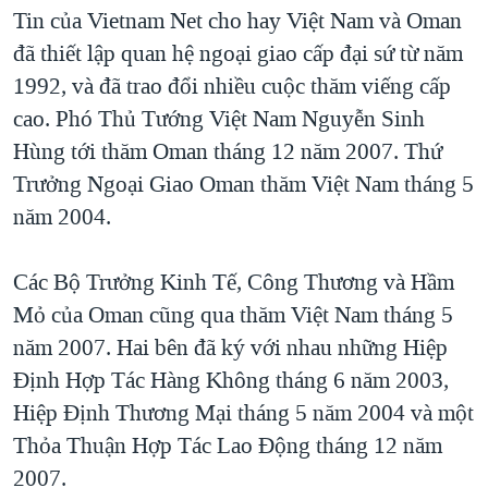
TẠI
Tin của Vietnam Net cho hay Việt Nam và Oman
VIDEO
"Tìm"
NGƯỜI VIỆT HẢI NGOẠI
HÀNH TRÌNH BẦU CỬ 2024
đã thiết lập quan hệ ngoại giao cấp đại sứ từ năm
NGHE
ĐỜI SỐNG
1992, và đã trao đổi nhiều cuộc thăm viếng cấp
MỘT NĂM CHIẾN TRANH TẠI DẢI GAZA
KINH TẾ
cao. Phó Thủ Tướng Việt Nam Nguyễn Sinh
MẠNG XÃ HỘI
GIẢI MÃ VÀNH ĐAI & CON ĐƯỜNG
KHOA HỌC
Hùng tới thăm Oman tháng 12 năm 2007. Thứ
NGÀY TỊ NẠN THẾ GIỚI
Trưởng Ngoại Giao Oman thăm Việt Nam tháng 5
SỨC KHOẺ
TRỊNH VĨNH BÌNH - NGƯỜI HẠ 'BÊN THẮNG CUỘC'
năm 2004.
Ngôn ngữ khác
VĂN HOÁ
GROUND ZERO – XƯA VÀ NAY
THỂ THAO
Các Bộ Trưởng Kinh Tế, Công Thương và Hầm
CHI PHÍ CHIẾN TRANH AFGHANISTAN
GIÁO DỤC
Mỏ của Oman cũng qua thăm Việt Nam tháng 5
CÁC GIÁ TRỊ CỘNG HÒA Ở VIỆT NAM
năm 2007. Hai bên đã ký với nhau những Hiệp
THƯỢNG ĐỈNH TRUMP-KIM TẠI VIỆT NAM
Định Hợp Tác Hàng Không tháng 6 năm 2003,
TRỊNH VĨNH BÌNH VS. CHÍNH PHỦ VIỆT NAM
Hiệp Định Thương Mại tháng 5 năm 2004 và một
NGƯ DÂN VIỆT VÀ LÀN SÓNG TRỘM HẢI SÂM
Thỏa Thuận Hợp Tác Lao Động tháng 12 năm
2007.
BÊN KIA QUỐC LỘ: TIẾNG VỌNG TỪ NÔNG THÔN MỸ