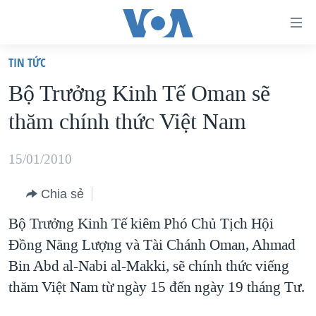
Đường
dẫn
TIN TỨC
truy
TRANG CHỦ
Bộ Trưởng Kinh Tế Oman sẽ
cập
VIỆT NAM
thăm chính thức Việt Nam
Tới
HOA KỲ
nội
BIỂN ĐÔNG
15/01/2010
dung
THẾ GIỚI
chính
Chia sẻ
BLOG
Tới
Bộ Trưởng Kinh Tế kiêm Phó Chủ Tịch Hội
điều
DIỄN ĐÀN
Đồng Năng Lượng và Tài Chánh Oman, Ahmad
hướng
MỤC
Bin Abd al-Nabi al-Makki, sẽ chính thức viếng
chính
CHUYÊN ĐỀ
TỰ DO BÁO CHÍ
thăm Việt Nam từ ngày 15 đến ngày 19 tháng Tư.
Đi
HỌC TIẾNG ANH
VẠCH TRẦN TIN GIẢ
CHIẾN TRANH THƯƠNG MẠI CỦA MỸ: QUÁ KHỨ VÀ HIỆN
tới