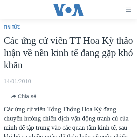
Đường
dẫn
TIN TỨC
truy
TRANG CHỦ
Các ứng cử viên TT Hoa Kỳ thảo
cập
VIỆT NAM
luận về nền kinh tế đang gặp khó
Tới
HOA KỲ
nội
khăn
BIỂN ĐÔNG
dung
THẾ GIỚI
chính
14/01/2010
BLOG
Tới
Chia sẻ
điều
DIỄN ĐÀN
hướng
Các ứng cử viên Tổng Thống Hoa Kỳ đang
MỤC
chính
chuyển hướng chiến dịch vận động tranh cử của
CHUYÊN ĐỀ
TỰ DO BÁO CHÍ
Đi
mình để tập trung vào các quan tâm kinh tế, sau
HỌC TIẾNG ANH
VẠCH TRẦN TIN GIẢ
CHIẾN TRANH THƯƠNG MẠI CỦA MỸ: QUÁ KHỨ VÀ HIỆN
tới
khi bỏ ra nhiều ngày để thảo luận về cuộc chiến