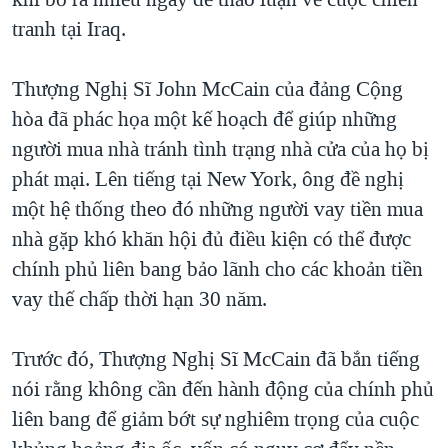
TẠI
VIDEO
"Tìm"
NGƯỜI VIỆT HẢI NGOẠI
tranh tại Iraq.
HÀNH TRÌNH BẦU CỬ 2024
NGHE
ĐỜI SỐNG
MỘT NĂM CHIẾN TRANH TẠI DẢI GAZA
Thượng Nghị Sĩ John McCain của đảng Cộng
KINH TẾ
MẠNG XÃ HỘI
hòa đã phác họa một kế hoạch để giúp những
GIẢI MÃ VÀNH ĐAI & CON ĐƯỜNG
KHOA HỌC
người mua nhà tránh tình trạng nhà cửa của họ bị
NGÀY TỊ NẠN THẾ GIỚI
SỨC KHOẺ
phát mại. Lên tiếng tại New York, ông đề nghị
TRỊNH VĨNH BÌNH - NGƯỜI HẠ 'BÊN THẮNG CUỘC'
Ngôn ngữ khác
VĂN HOÁ
một hệ thống theo đó những người vay tiền mua
GROUND ZERO – XƯA VÀ NAY
nhà gặp khó khăn hội đủ điều kiện có thể được
THỂ THAO
CHI PHÍ CHIẾN TRANH AFGHANISTAN
chính phủ liên bang bảo lãnh cho các khoản tiền
GIÁO DỤC
vay thế chấp thời hạn 30 năm.
CÁC GIÁ TRỊ CỘNG HÒA Ở VIỆT NAM
THƯỢNG ĐỈNH TRUMP-KIM TẠI VIỆT NAM
Trước đó, Thượng Nghị Sĩ McCain đã bắn tiếng
TRỊNH VĨNH BÌNH VS. CHÍNH PHỦ VIỆT NAM
nói rằng không cần đến hành động của chính phủ
NGƯ DÂN VIỆT VÀ LÀN SÓNG TRỘM HẢI SÂM
liên bang để giảm bớt sự nghiêm trọng của cuộc
BÊN KIA QUỐC LỘ: TIẾNG VỌNG TỪ NÔNG THÔN MỸ