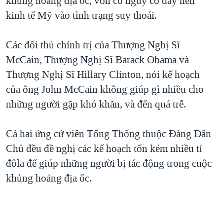
khủng hoảng địa ốc, vốn có nguy cơ đẩy nền
kinh tế Mỹ vào tình trạng suy thoái.
QUAN HỆ VIỆT MỸ
Các đối thủ chính trị của Thượng Nghị Sĩ
McCain, Thượng Nghị Sĩ Barack Obama và
Thượng Nghị Sĩ Hillary Clinton, nói kế hoạch
của ông John McCain không giúp gì nhiều cho
những người gặp khó khăn, và đến quá trễ.
Cả hai ứng cử viên Tổng Thống thuộc Đảng Dân
Chủ đều đề nghị các kế hoạch tốn kém nhiều tỉ
đôla để giúp những người bị tác động trong cuộc
khủng hoảng địa ốc.