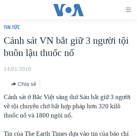
Đường
dẫn
TIN TỨC
truy
TRANG CHỦ
Cảnh sát VN bắt giữ 3 người tội
cập
VIỆT NAM
buôn lậu thuốc nổ
Tới
HOA KỲ
nội
BIỂN ĐÔNG
14/01/2010
dung
THẾ GIỚI
chính
Chia sẻ
BLOG
Tới
Cảnh sát ở Bắc Việt sáng thứ Sáu bắt giữ 3 người
điều
DIỄN ĐÀN
về tội chuyên chở bất hợp pháp hơn 320 kilô
hướng
MỤC
thuốc nổ và 1800 ngòi nổ.
chính
CHUYÊN ĐỀ
TỰ DO BÁO CHÍ
Đi
HỌC TIẾNG ANH
Tin của The Earth Times dựa vào tin của báo chí
VẠCH TRẦN TIN GIẢ
CHIẾN TRANH THƯƠNG MẠI CỦA MỸ: QUÁ KHỨ VÀ HIỆN
tới