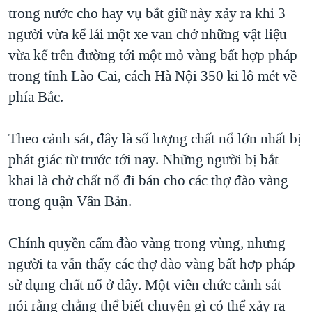
TẠI
trong nước cho hay vụ bắt giữ này xảy ra khi 3
VIDEO
"Tìm"
NGƯỜI VIỆT HẢI NGOẠI
HÀNH TRÌNH BẦU CỬ 2024
người vừa kể lái một xe van chở những vật liệu
NGHE
ĐỜI SỐNG
vừa kể trên đường tới một mỏ vàng bất hợp pháp
MỘT NĂM CHIẾN TRANH TẠI DẢI GAZA
KINH TẾ
trong tỉnh Lào Cai, cách Hà Nội 350 ki lô mét về
MẠNG XÃ HỘI
GIẢI MÃ VÀNH ĐAI & CON ĐƯỜNG
KHOA HỌC
phía Bắc.
NGÀY TỊ NẠN THẾ GIỚI
SỨC KHOẺ
TRỊNH VĨNH BÌNH - NGƯỜI HẠ 'BÊN THẮNG CUỘC'
Theo cảnh sát, đây là số lượng chất nổ lớn nhất bị
Ngôn ngữ khác
VĂN HOÁ
GROUND ZERO – XƯA VÀ NAY
phát giác từ trước tới nay. Những người bị bắt
THỂ THAO
khai là chở chất nổ đi bán cho các thợ đào vàng
CHI PHÍ CHIẾN TRANH AFGHANISTAN
GIÁO DỤC
trong quận Vân Bản.
CÁC GIÁ TRỊ CỘNG HÒA Ở VIỆT NAM
THƯỢNG ĐỈNH TRUMP-KIM TẠI VIỆT NAM
Chính quyền cấm đào vàng trong vùng, nhưng
TRỊNH VĨNH BÌNH VS. CHÍNH PHỦ VIỆT NAM
người ta vẫn thấy các thợ đào vàng bất hơp pháp
NGƯ DÂN VIỆT VÀ LÀN SÓNG TRỘM HẢI SÂM
sử dụng chất nổ ở đây. Một viên chức cảnh sát
nói rằng chẳng thể biết chuyện gì có thể xảy ra
BÊN KIA QUỐC LỘ: TIẾNG VỌNG TỪ NÔNG THÔN MỸ