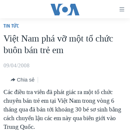
Đường
dẫn
TIN TỨC
truy
TRANG CHỦ
Việt Nam phá vỡ một tổ chức
cập
VIỆT NAM
buôn bán trẻ em
Tới
HOA KỲ
nội
BIỂN ĐÔNG
09/04/2008
dung
THẾ GIỚI
chính
Chia sẻ
BLOG
Tới
Các điều tra viên đã phát giác ra một tổ chức
điều
DIỄN ĐÀN
chuyên bán trẻ em tại Việt Nam trong vòng 6
hướng
MỤC
tháng qua đã bán tới khoảng 30 bé sơ sinh bằng
chính
CHUYÊN ĐỀ
TỰ DO BÁO CHÍ
cách chuyển lậu các em này qua biên giới vào
Đi
HỌC TIẾNG ANH
Trung Quốc.
VẠCH TRẦN TIN GIẢ
CHIẾN TRANH THƯƠNG MẠI CỦA MỸ: QUÁ KHỨ VÀ HIỆN
tới