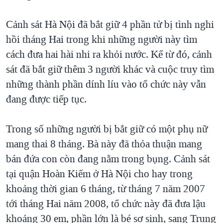
TẠI
VIDEO
"Tìm"
NGƯỜI VIỆT HẢI NGOẠI
HÀNH TRÌNH BẦU CỬ 2024
Cảnh sát Hà Nội đã bắt giữ 4 phần tử bị tình nghi
NGHE
ĐỜI SỐNG
hồi tháng Hai trong khi những người này tìm
MỘT NĂM CHIẾN TRANH TẠI DẢI GAZA
KINH TẾ
cách đưa hai hài nhi ra khỏi nước. Kể từ đó, cảnh
MẠNG XÃ HỘI
GIẢI MÃ VÀNH ĐAI & CON ĐƯỜNG
KHOA HỌC
sát đã bắt giữ thêm 3 người khác và cuộc truy tìm
NGÀY TỊ NẠN THẾ GIỚI
những thành phần dính líu vào tổ chức này vẫn
SỨC KHOẺ
TRỊNH VĨNH BÌNH - NGƯỜI HẠ 'BÊN THẮNG CUỘC'
đang được tiếp tục.
Ngôn ngữ khác
VĂN HOÁ
GROUND ZERO – XƯA VÀ NAY
THỂ THAO
Trong số những người bị bắt giữ có một phụ nữ
CHI PHÍ CHIẾN TRANH AFGHANISTAN
GIÁO DỤC
mang thai 8 tháng. Bà này đã thỏa thuận mang
CÁC GIÁ TRỊ CỘNG HÒA Ở VIỆT NAM
bán đứa con còn đang nằm trong bụng. Cảnh sát
THƯỢNG ĐỈNH TRUMP-KIM TẠI VIỆT NAM
tại quận Hoàn Kiếm ở Hà Nội cho hay trong
TRỊNH VĨNH BÌNH VS. CHÍNH PHỦ VIỆT NAM
khoảng thời gian 6 tháng, từ tháng 7 năm 2007
NGƯ DÂN VIỆT VÀ LÀN SÓNG TRỘM HẢI SÂM
tới tháng Hai năm 2008, tổ chức này đã đưa lậu
khoảng 30 em, phần lớn là bé sơ sinh, sang Trung
BÊN KIA QUỐC LỘ: TIẾNG VỌNG TỪ NÔNG THÔN MỸ