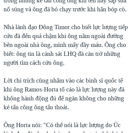
trong những kẻ tấn công ông khi tên này sắp sửa
nổ súng và ông đã bỏ chạy trước khi hắn bóp cò.
QUAN HỆ VIỆT MỸ
Nhà lãnh đạo Đông Timor cho biết lực lượng tiếp
cứu đã đến quá chậm khi ông nằm ngoài đường
bên ngoài nhà ông, mình mẩy đầy máu. Ông cho
biết: ông tin là cảnh sát LHQ đã cản trở những
người tìm cách cứu ông.
Lời chỉ trích cũng nhắm vào các binh sĩ quốc tế
khi ông Ramos-Horta tố cáo là lực lượng này đã
không hành động đủ để ngăn không cho những
kẻ tấn công ông tẩu thoát.
Ông Horta nói: "Có thể nói là lực lượng do Úc