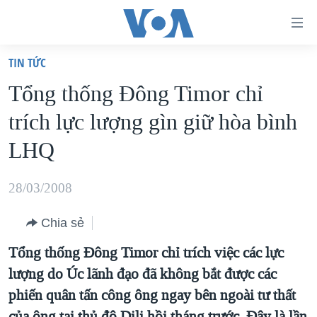
Đường
dẫn
TIN TỨC
truy
TRANG CHỦ
Tổng thống Đông Timor chỉ
cập
VIỆT NAM
trích lực lượng gìn giữ hòa bình
Tới
HOA KỲ
nội
LHQ
BIỂN ĐÔNG
dung
THẾ GIỚI
chính
28/03/2008
BLOG
Tới
Chia sẻ
điều
DIỄN ĐÀN
hướng
Tổng thống Đông Timor chỉ trích việc các lực
MỤC
chính
lượng do Úc lãnh đạo đã không bắt được các
CHUYÊN ĐỀ
TỰ DO BÁO CHÍ
Đi
phiến quân tấn công ông ngay bên ngoài tư thất
HỌC TIẾNG ANH
VẠCH TRẦN TIN GIẢ
CHIẾN TRANH THƯƠNG MẠI CỦA MỸ: QUÁ KHỨ VÀ HIỆN
tới
của ông tại thủ đô Dili hồi tháng trước. Đây là lần