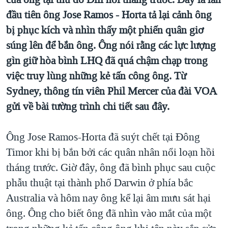
TẠI
VIDEO
"Tìm"
NGƯỜI VIỆT HẢI NGOẠI
đầu tiên ông Jose Ramos - Horta tả lại cảnh ông
HÀNH TRÌNH BẦU CỬ 2024
NGHE
bị phục kích và nhìn thấy một phiến quân giơ
ĐỜI SỐNG
MỘT NĂM CHIẾN TRANH TẠI DẢI GAZA
súng lên để bắn ông. Ông nói rằng các lực lượng
KINH TẾ
MẠNG XÃ HỘI
gìn giữ hòa bình LHQ đã quá chậm chạp trong
GIẢI MÃ VÀNH ĐAI & CON ĐƯỜNG
KHOA HỌC
việc truy lùng những kẻ tấn công ông. Từ
NGÀY TỊ NẠN THẾ GIỚI
SỨC KHOẺ
Sydney, thông tín viên Phil Mercer của đài VOA
TRỊNH VĨNH BÌNH - NGƯỜI HẠ 'BÊN THẮNG CUỘC'
Ngôn ngữ khác
VĂN HOÁ
gửi về bài tường trình chi tiết sau đây.
GROUND ZERO – XƯA VÀ NAY
THỂ THAO
CHI PHÍ CHIẾN TRANH AFGHANISTAN
Ông Jose Ramos-Horta đã suýt chết tại Đông
GIÁO DỤC
Timor khi bị bắn bởi các quân nhân nổi loạn hồi
CÁC GIÁ TRỊ CỘNG HÒA Ở VIỆT NAM
tháng trước. Giờ đây, ông đã bình phục sau cuộc
THƯỢNG ĐỈNH TRUMP-KIM TẠI VIỆT NAM
phẫu thuật tại thành phố Darwin ở phía bắc
TRỊNH VĨNH BÌNH VS. CHÍNH PHỦ VIỆT NAM
Australia và hôm nay ông kể lại âm mưu sát hại
NGƯ DÂN VIỆT VÀ LÀN SÓNG TRỘM HẢI SÂM
ông. Ông cho biết ông đã nhìn vào mắt của một
BÊN KIA QUỐC LỘ: TIẾNG VỌNG TỪ NÔNG THÔN MỸ