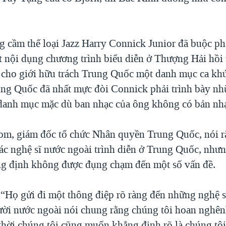
g cầm thể loại Jazz Harry Connick Junior đã buộc ph
t nội dụng chương trình biểu diễn ở Thượng Hải hồi 
cho giới hữu trách Trung Quốc một danh mục ca khú
ung Quốc đã nhất mực đòi Connick phải trình bày n
 danh mục mặc dù ban nhạc của ông không có bản nhạ
m, giám đốc tổ chức Nhân quyền Trung Quốc, nói r
c nghệ sĩ nước ngoài trình diễn ở Trung Quốc, nhưn
ẳng định không được đụng chạm đến một số vấn đề.
“Họ gửi đi một thông điệp rõ ràng đến những nghệ s
ời nước ngoài nói chung rằng chúng tôi hoan nghên
hời chúng tôi cũng muốn khẳng định rõ là chúng tô