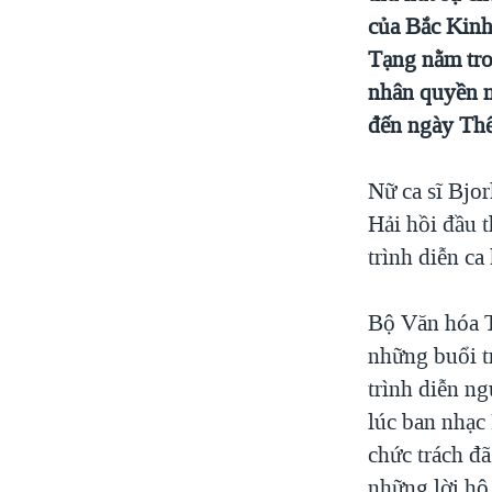
VIDEO
NGƯỜI VIỆT HẢI NGOẠI
của Bắc Kinh
"Tìm"
HÀNH TRÌNH BẦU CỬ 2024
NGHE
ĐỜI SỐNG
Tạng nằm tro
MỘT NĂM CHIẾN TRANH TẠI DẢI
KINH TẾ
nhân quyền m
GAZA
đến ngày Thế
KHOA HỌC
GIẢI MÃ VÀNH ĐAI & CON ĐƯỜNG
SỨC KHOẺ
NGÀY TỊ NẠN THẾ GIỚI
Nữ ca sĩ Bjor
VĂN HOÁ
TRỊNH VĨNH BÌNH - NGƯỜI HẠ 'BÊN
Hải hồi đầu 
THẮNG CUỘC'
THỂ THAO
trình diễn ca
GROUND ZERO – XƯA VÀ NAY
GIÁO DỤC
CHI PHÍ CHIẾN TRANH
Bộ Văn hóa T
AFGHANISTAN
những buổi tr
CÁC GIÁ TRỊ CỘNG HÒA Ở VIỆT
trình diễn n
NAM
lúc ban nhạc
THƯỢNG ĐỈNH TRUMP-KIM TẠI
chức trách đ
VIỆT NAM
những lời hô
TRỊNH VĨNH BÌNH VS. CHÍNH PHỦ