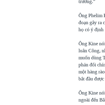
trương.”
Ông Phelim K
đoạn gây ra 
họ có ý định
Ông Kine nói
luân Công, n
muốn dùng Th
phản đối chí
một hàng rào
bắt đầu được
Ông Kine nói
ngoài đến Bắ