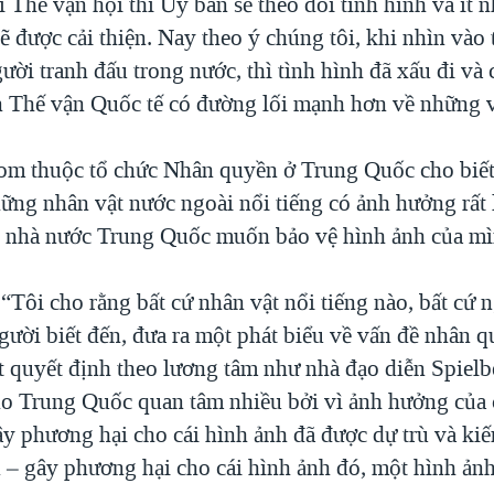
 Thế vận hội thì Ủy ban sẽ theo dõi tình hình và ít n
 được cải thiện. Nay theo ý chúng tôi, khi nhìn vào 
ời tranh đấu trong nước, thì tình hình đã xấu đi và 
Thế vận Quốc tế có đường lối mạnh hơn về những v
m thuộc tổ chức Nhân quyền ở Trung Quốc cho biết
ững nhân vật nước ngoài nổi tiếng có ảnh hưởng rất 
ì nhà nước Trung Quốc muốn bảo vệ hình ảnh của mì
“Tôi cho rằng bất cứ nhân vật nổi tiếng nào, bất cứ 
gười biết đến, đưa ra một phát biểu về vấn đề nhân 
t quyết định theo lương tâm như nhà đạo diễn Spielb
ho Trung Quốc quan tâm nhiều bởi vì ảnh hưởng của 
ây phương hại cho cái hình ảnh đã được dự trù và kiế
n – gây phương hại cho cái hình ảnh đó, một hình ảnh