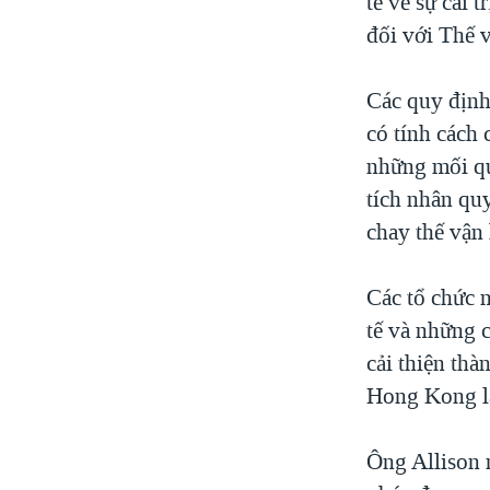
tế về sự cai 
đối với Thế v
Các quy định
có tính cách 
những mối qu
tích nhân qu
chay thế vận 
Các tổ chức 
tế và những 
cải thiện th
Hong Kong là
Ông Allison 