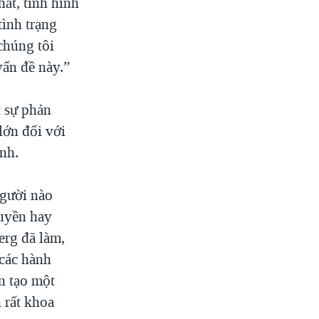
hất, tình hình
tình trạng
chúng tôi
ấn đề này.”
 sự phản
lớn đối với
nh.
người nào
quyền hay
erg đã làm,
các hành
n tạo một
 rất khoa