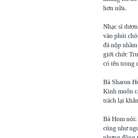
VIỆT NAM
hơn nữa.
NGƯ DÂN VIỆT VÀ LÀN SÓNG
TRỘM HẢI SÂM
Nhạc sĩ dươn
vào phút chó
BÊN KIA QUỐC LỘ: TIẾNG VỌNG
TỪ NÔNG THÔN MỸ
đã nộp nhầm 
QUAN HỆ VIỆT MỸ
giới chức Tr
có tên trong
Bà Sharon Ho
Kinh muốn cá
trách lại kh
Bà Hom nói: 
cũng như ngư
nhưng đồng t