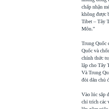
chấp nhận mộ
không được b
Tibet – Tây 
Môn.”
Trung Quốc c
Quốc và chốn
chính thức t
lập cho Tây 
Và Trung Quố
đòi dân chủ
Vào lúc sắp d
chỉ trích cá
lên gồm việc