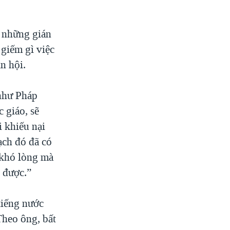
 những gián
giếm gì việc
n hội.
như Pháp
 giáo, sẽ
 khiếu nại
ạch đó đã có
 khó lòng mà
 được.”
tiếng nước
Theo ông, bất