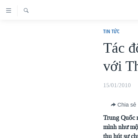
Đường
dẫn
Tìm
truy
TRANG CHỦ
TIN TỨC
VIỆT NAM
cập
Tác đ
HOA KỲ
Tới
với T
BIỂN ĐÔNG
nội
dung
THẾ GIỚI
chính
BLOG
15/01/2010
Tới
DIỄN ĐÀN
điều
Chia sẻ
MỤC
hướng
CHUYÊN ĐỀ
Trung Quốc 
chính
TỰ DO BÁO CHÍ
mình như một
Đi
HỌC TIẾNG ANH
VẠCH TRẦN TIN GIẢ
CHIẾN TRANH THƯƠNG MẠI CỦA
MỸ: QUÁ KHỨ VÀ HIỆN TẠI
thu hút sự c
tới