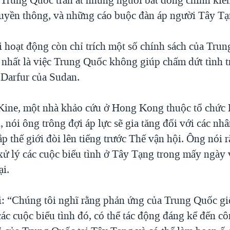
truyền thông, và những cáo buộc đàn áp người Tây Tạ
i hoạt động còn chỉ trích một số chính sách của Tru
 nhất là việc Trung Quốc không giúp chấm dứt tình t
Darfur của Sudan.
Kine, một nhà khảo cứu ở Hong Kong thuộc tổ chứ
 nói ông trông đợi áp lực sẽ gia tăng đối với các nhâ
ắp thế giới đòi lên tiếng trước Thế vận hội. Ông nói 
ử lý các cuộc biểu tình ở Tây Tạng trong mấy ngày 
ại.
: “Chúng tôi nghĩ rằng phản ứng của Trung Quốc g
các cuộc biểu tình đó, có thể tác động đáng kể đến c