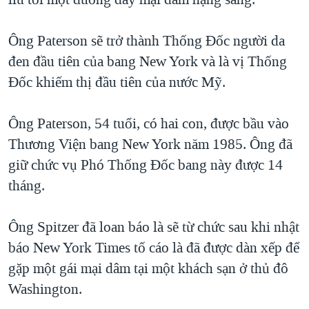
TẠI
VIDEO
"Tìm"
NGƯỜI VIỆT HẢI NGOẠI
HÀNH TRÌNH BẦU CỬ 2024
NGHE
Ông Paterson sẽ trở thành Thống Đốc người da
ĐỜI SỐNG
MỘT NĂM CHIẾN TRANH TẠI DẢI GAZA
đen đầu tiên của bang New York và là vị Thống
KINH TẾ
MẠNG XÃ HỘI
Đốc khiếm thị đầu tiên của nước Mỹ.
GIẢI MÃ VÀNH ĐAI & CON ĐƯỜNG
KHOA HỌC
NGÀY TỊ NẠN THẾ GIỚI
SỨC KHOẺ
Ông Paterson, 54 tuổi, có hai con, được bầu vào
TRỊNH VĨNH BÌNH - NGƯỜI HẠ 'BÊN THẮNG CUỘC'
Ngôn ngữ khác
VĂN HOÁ
Thương Viện bang New York năm 1985. Ông đã
GROUND ZERO – XƯA VÀ NAY
giữ chức vụ Phó Thống Đốc bang này được 14
THỂ THAO
CHI PHÍ CHIẾN TRANH AFGHANISTAN
tháng.
GIÁO DỤC
CÁC GIÁ TRỊ CỘNG HÒA Ở VIỆT NAM
Ông Spitzer đã loan báo là sẽ từ chức sau khi nhật
THƯỢNG ĐỈNH TRUMP-KIM TẠI VIỆT NAM
báo New York Times tố cáo là đã được dàn xếp để
TRỊNH VĨNH BÌNH VS. CHÍNH PHỦ VIỆT NAM
gặp một gái mại dâm tại một khách sạn ở thủ đô
NGƯ DÂN VIỆT VÀ LÀN SÓNG TRỘM HẢI SÂM
Washington.
BÊN KIA QUỐC LỘ: TIẾNG VỌNG TỪ NÔNG THÔN MỸ