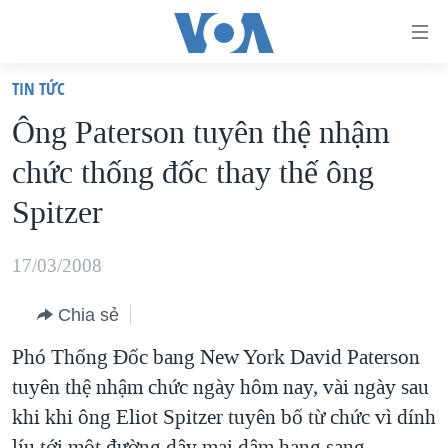
Đường
dẫn
TIN TỨC
truy
TRANG CHỦ
Ông Paterson tuyên thệ nhậm
cập
VIỆT NAM
chức thống đốc thay thế ông
Tới
HOA KỲ
nội
Spitzer
BIỂN ĐÔNG
dung
THẾ GIỚI
chính
17/03/2008
BLOG
Tới
Chia sẻ
điều
DIỄN ĐÀN
hướng
Phó Thống Đốc bang New York David Paterson
MỤC
chính
tuyên thệ nhậm chức ngày hôm nay, vài ngày sau
CHUYÊN ĐỀ
TỰ DO BÁO CHÍ
Đi
khi khi ông Eliot Spitzer tuyên bố từ chức vì dính
HỌC TIẾNG ANH
VẠCH TRẦN TIN GIẢ
CHIẾN TRANH THƯƠNG MẠI CỦA MỸ: QUÁ KHỨ VÀ HIỆN
tới
líu tới một đường dây mại dâm hạng sang.