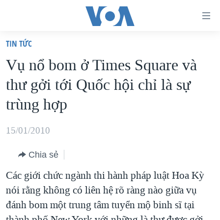
Đường
dẫn
TIN TỨC
truy
TRANG CHỦ
Vụ nổ bom ở Times Square và
cập
VIỆT NAM
thư gởi tới Quốc hội chỉ là sự
Tới
HOA KỲ
nội
trùng hợp
BIỂN ĐÔNG
dung
THẾ GIỚI
chính
15/01/2010
BLOG
Tới
Chia sẻ
điều
DIỄN ĐÀN
hướng
Các giới chức ngành thi hành pháp luật Hoa Kỳ
MỤC
chính
nói rằng không có liên hệ rõ ràng nào giữa vụ
CHUYÊN ĐỀ
TỰ DO BÁO CHÍ
Đi
đánh bom một trung tâm tuyển mộ binh sĩ tại
HỌC TIẾNG ANH
VẠCH TRẦN TIN GIẢ
CHIẾN TRANH THƯƠNG MẠI CỦA MỸ: QUÁ KHỨ VÀ HIỆN
tới
thành phố New York với những là thư được gởi