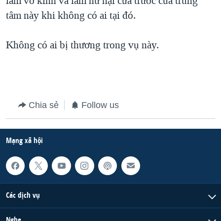
làm vỡ kính và làm hư hại cửa trước của trung
tâm này khi không có ai tại đó.
QUAN HỆ VIỆT MỸ
Không có ai bị thương trong vụ này.
Chia sẻ
Follow us
Mạng xã hội
Các dịch vụ
Nghe