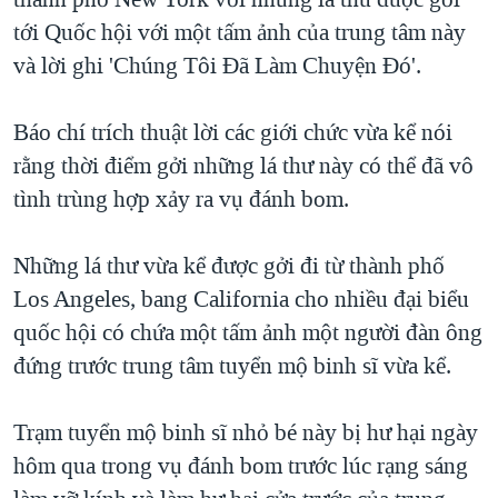
TẠI
VIDEO
"Tìm"
NGƯỜI VIỆT HẢI NGOẠI
tới Quốc hội với một tấm ảnh của trung tâm này
HÀNH TRÌNH BẦU CỬ 2024
NGHE
và lời ghi 'Chúng Tôi Ðã Làm Chuyện Đó'.
ĐỜI SỐNG
MỘT NĂM CHIẾN TRANH TẠI DẢI GAZA
KINH TẾ
MẠNG XÃ HỘI
Báo chí trích thuật lời các giới chức vừa kể nói
GIẢI MÃ VÀNH ĐAI & CON ĐƯỜNG
KHOA HỌC
rằng thời điểm gởi những lá thư này có thể đã vô
NGÀY TỊ NẠN THẾ GIỚI
SỨC KHOẺ
tình trùng hợp xảy ra vụ đánh bom.
TRỊNH VĨNH BÌNH - NGƯỜI HẠ 'BÊN THẮNG CUỘC'
Ngôn ngữ khác
VĂN HOÁ
GROUND ZERO – XƯA VÀ NAY
Những lá thư vừa kể được gởi đi từ thành phố
THỂ THAO
CHI PHÍ CHIẾN TRANH AFGHANISTAN
Los Angeles, bang California cho nhiều đại biểu
GIÁO DỤC
quốc hội có chứa một tấm ảnh một người đàn ông
CÁC GIÁ TRỊ CỘNG HÒA Ở VIỆT NAM
đứng trước trung tâm tuyển mộ binh sĩ vừa kể.
THƯỢNG ĐỈNH TRUMP-KIM TẠI VIỆT NAM
TRỊNH VĨNH BÌNH VS. CHÍNH PHỦ VIỆT NAM
Trạm tuyển mộ binh sĩ nhỏ bé này bị hư hại ngày
NGƯ DÂN VIỆT VÀ LÀN SÓNG TRỘM HẢI SÂM
hôm qua trong vụ đánh bom trước lúc rạng sáng
BÊN KIA QUỐC LỘ: TIẾNG VỌNG TỪ NÔNG THÔN MỸ