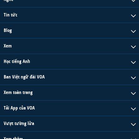
Tin tức
Blog
Xem
Học tiếng Anh
Ban Việt ngữ đài VOA
Xem toàn trang
Tải App của VOA
Vượt tường lửa
Xem thêm