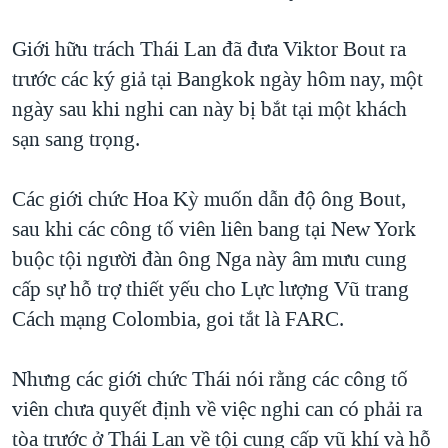
TẠI
VIDEO
"Tìm"
NGƯỜI VIỆT HẢI NGOẠI
HÀNH TRÌNH BẦU CỬ 2024
Giới hữu trách Thái Lan đã đưa Viktor Bout ra
NGHE
ĐỜI SỐNG
trước các ký giả tại Bangkok ngày hôm nay, một
MỘT NĂM CHIẾN TRANH TẠI DẢI GAZA
KINH TẾ
ngày sau khi nghi can này bị bắt tại một khách
MẠNG XÃ HỘI
GIẢI MÃ VÀNH ĐAI & CON ĐƯỜNG
KHOA HỌC
sạn sang trọng.
NGÀY TỊ NẠN THẾ GIỚI
SỨC KHOẺ
TRỊNH VĨNH BÌNH - NGƯỜI HẠ 'BÊN THẮNG CUỘC'
Các giới chức Hoa Kỳ muốn dẫn độ ông Bout,
Ngôn ngữ khác
VĂN HOÁ
GROUND ZERO – XƯA VÀ NAY
sau khi các công tố viên liên bang tại New York
THỂ THAO
buộc tội người đàn ông Nga này âm mưu cung
CHI PHÍ CHIẾN TRANH AFGHANISTAN
GIÁO DỤC
cấp sự hỗ trợ thiết yếu cho Lực lượng Vũ trang
CÁC GIÁ TRỊ CỘNG HÒA Ở VIỆT NAM
Cách mạng Colombia, goi tắt là FARC.
THƯỢNG ĐỈNH TRUMP-KIM TẠI VIỆT NAM
TRỊNH VĨNH BÌNH VS. CHÍNH PHỦ VIỆT NAM
Nhưng các giới chức Thái nói rằng các công tố
NGƯ DÂN VIỆT VÀ LÀN SÓNG TRỘM HẢI SÂM
viên chưa quyết định về việc nghi can có phải ra
tòa trước ở Thái Lan về tội cung cấp vũ khí và hỗ
BÊN KIA QUỐC LỘ: TIẾNG VỌNG TỪ NÔNG THÔN MỸ