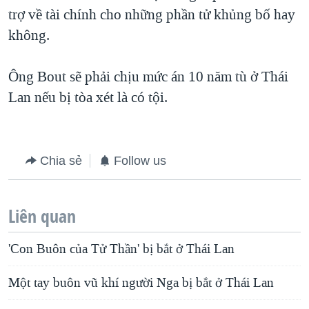
trợ về tài chính cho những phần tử khủng bố hay
QUAN HỆ VIỆT MỸ
không.
Ông Bout sẽ phải chịu mức án 10 năm tù ở Thái
Lan nếu bị tòa xét là có tội.
Chia sẻ
Follow us
Liên quan
'Con Buôn của Tử Thần' bị bắt ở Thái Lan
Một tay buôn vũ khí người Nga bị bắt ở Thái Lan