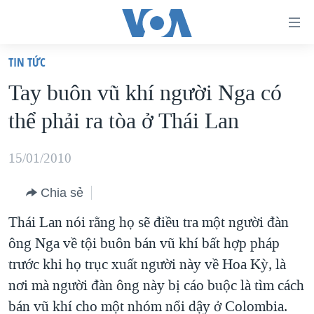
Đường
dẫn
TIN TỨC
truy
TRANG CHỦ
Tay buôn vũ khí người Nga có
cập
VIỆT NAM
thể phải ra tòa ở Thái Lan
Tới
HOA KỲ
nội
BIỂN ĐÔNG
15/01/2010
dung
THẾ GIỚI
chính
Chia sẻ
BLOG
Tới
Thái Lan nói rằng họ sẽ điều tra một người đàn
điều
DIỄN ĐÀN
ông Nga về tội buôn bán vũ khí bất hợp pháp
hướng
MỤC
trước khi họ trục xuất người này về Hoa Kỳ, là
chính
CHUYÊN ĐỀ
TỰ DO BÁO CHÍ
nơi mà người đàn ông này bị cáo buộc là tìm cách
Đi
HỌC TIẾNG ANH
bán vũ khí cho một nhóm nổi dậy ở Colombia.
VẠCH TRẦN TIN GIẢ
CHIẾN TRANH THƯƠNG MẠI CỦA MỸ: QUÁ KHỨ VÀ HIỆN
tới