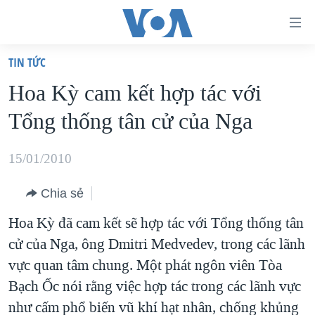
Đường
dẫn
TIN TỨC
truy
TRANG CHỦ
Hoa Kỳ cam kết hợp tác với
cập
VIỆT NAM
Tổng thống tân cử của Nga
Tới
HOA KỲ
nội
BIỂN ĐÔNG
15/01/2010
dung
THẾ GIỚI
chính
Chia sẻ
BLOG
Tới
Hoa Kỳ đã cam kết sẽ hợp tác với Tổng thống tân
điều
DIỄN ĐÀN
cử của Nga, ông Dmitri Medvedev, trong các lãnh
hướng
MỤC
vực quan tâm chung. Một phát ngôn viên Tòa
chính
CHUYÊN ĐỀ
TỰ DO BÁO CHÍ
Bạch Ốc nói rằng việc hợp tác trong các lãnh vực
Đi
HỌC TIẾNG ANH
như cấm phổ biến vũ khí hạt nhân, chống khủng
VẠCH TRẦN TIN GIẢ
CHIẾN TRANH THƯƠNG MẠI CỦA MỸ: QUÁ KHỨ VÀ HIỆN
tới