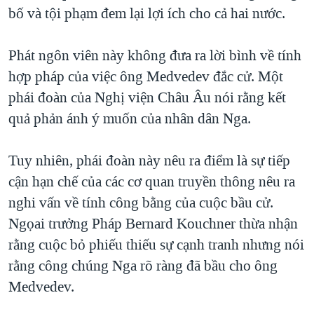
TẠI
bố và tội phạm đem lại lợi ích cho cả hai nước.
VIDEO
"Tìm"
NGƯỜI VIỆT HẢI NGOẠI
HÀNH TRÌNH BẦU CỬ 2024
NGHE
ĐỜI SỐNG
Phát ngôn viên này không đưa ra lời bình về tính
MỘT NĂM CHIẾN TRANH TẠI DẢI GAZA
KINH TẾ
hợp pháp của việc ông Medvedev đắc cử. Một
MẠNG XÃ HỘI
GIẢI MÃ VÀNH ĐAI & CON ĐƯỜNG
KHOA HỌC
phái đoàn của Nghị viện Châu Âu nói rằng kết
NGÀY TỊ NẠN THẾ GIỚI
quả phản ánh ý muốn của nhân dân Nga.
SỨC KHOẺ
TRỊNH VĨNH BÌNH - NGƯỜI HẠ 'BÊN THẮNG CUỘC'
Ngôn ngữ khác
VĂN HOÁ
GROUND ZERO – XƯA VÀ NAY
Tuy nhiên, phái đoàn này nêu ra điểm là sự tiếp
THỂ THAO
cận hạn chế của các cơ quan truyền thông nêu ra
CHI PHÍ CHIẾN TRANH AFGHANISTAN
GIÁO DỤC
nghi vấn về tính công bằng của cuộc bầu cử.
CÁC GIÁ TRỊ CỘNG HÒA Ở VIỆT NAM
Ngọai trưởng Pháp Bernard Kouchner thừa nhận
THƯỢNG ĐỈNH TRUMP-KIM TẠI VIỆT NAM
rằng cuộc bỏ phiếu thiếu sự cạnh tranh nhưng nói
TRỊNH VĨNH BÌNH VS. CHÍNH PHỦ VIỆT NAM
rằng công chúng Nga rõ ràng đã bầu cho ông
NGƯ DÂN VIỆT VÀ LÀN SÓNG TRỘM HẢI SÂM
Medvedev.
BÊN KIA QUỐC LỘ: TIẾNG VỌNG TỪ NÔNG THÔN MỸ