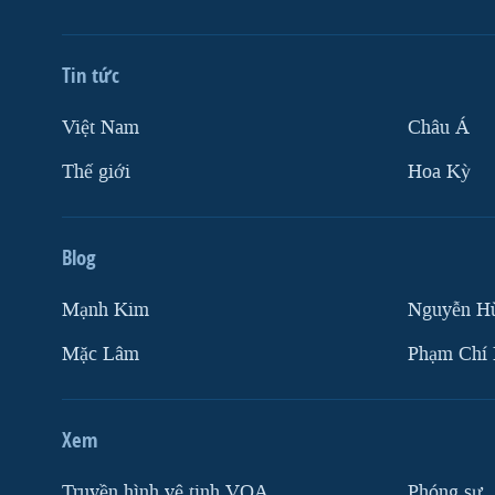
Tin tức
Việt Nam
Châu Á
Thế giới
Hoa Kỳ
Blog
Mạnh Kim
Nguyễn H
Mặc Lâm
Phạm Chí
Xem
Truyền hình vệ tinh VOA
Phóng sự