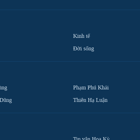
Kinh tế
Ðời sống
ùng
Phạm Phú Khải
 Dũng
Thiên Hạ Luận
Tin vắn Hoa Kỳ