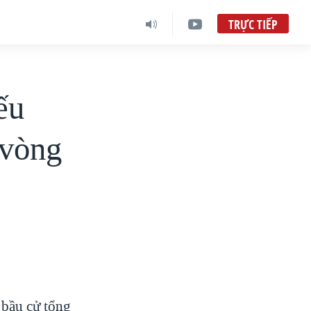
TRỰC TIẾP
ếu
 vòng
 bầu cử tổng