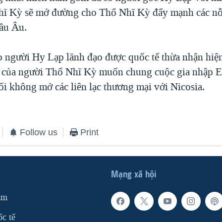
ĩ Kỳ sẽ mở đường cho Thổ Nhĩ Kỳ đẩy mạnh các nỗ 
âu Âu.
 người Hy Lạp lãnh đạo được quốc tế thừa nhận hiệ
ực của người Thổ Nhĩ Kỳ muốn chung cuộc gia nhập 
ối không mở các liên lạc thương mại với Nicosia.
Follow us
Print
Mạng xã hội
am
ốc tế