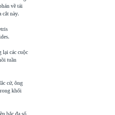
hán về tái
 cắt này.
tris
ides.
lại các cuộc
hồi tuần
đắc cử, ông
trong khối
ền bắc đa số