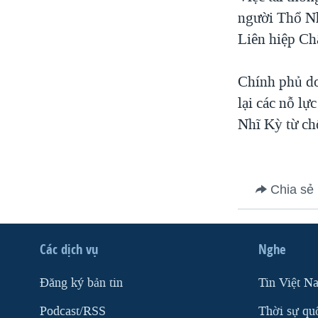
người Thổ Nh
VIỆT NAM
Liên hiệp Ch
NGƯ DÂN VIỆT VÀ LÀN SÓNG
TRỘM HẢI SÂM
Chính phủ do
BÊN KIA QUỐC LỘ: TIẾNG VỌNG
TỪ NÔNG THÔN MỸ
lại các nỗ l
QUAN HỆ VIỆT MỸ
Nhĩ Kỳ từ ch
Chia sẻ
Các dịch vụ
Nghe
Ðăng ký bản tin
Tin Việt N
Podcast/RSS
Thời sự qu