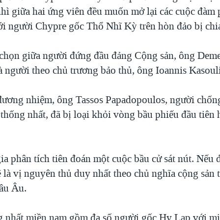
hì giữa hai ứng viên đều muốn mở lại các cuộc đàm p
ới người Chypre gốc Thổ Nhĩ Kỳ trên hòn đảo bị chia
chọn giữa người đứng đầu đảng Cộng sản, ông Deme
à người theo chủ trương bảo thủ, ông Ioannis Kasoul
ương nhiệm, ông Tassos Papadopoulos, người chống 
thống nhất, đã bị loại khỏi vòng bầu phiếu đầu tiên 
a phân tích tiên đoán một cuộc bầu cử sát nút. Nếu 
ẽ là vị nguyên thủ duy nhất theo chủ nghĩa cộng sản 
âu Âu.
ng nhất miền nam gồm đa số người gốc Hy Lạp với mi