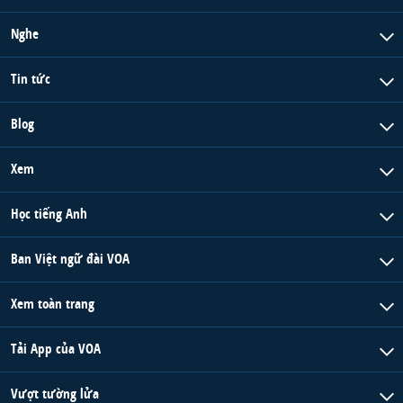
Nghe
Tin tức
Blog
Xem
Học tiếng Anh
Ban Việt ngữ đài VOA
Xem toàn trang
Tải App của VOA
Vượt tường lửa