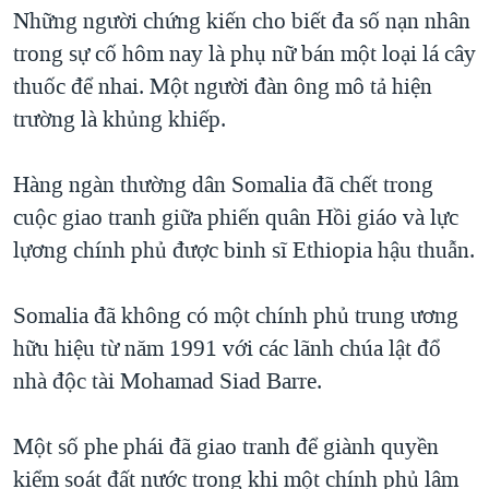
TẠI
Những người chứng kiến cho biết đa số nạn nhân
VIDEO
"Tìm"
NGƯỜI VIỆT HẢI NGOẠI
HÀNH TRÌNH BẦU CỬ 2024
trong sự cố hôm nay là phụ nữ bán một loại lá cây
NGHE
ĐỜI SỐNG
thuốc để nhai. Một người đàn ông mô tả hiện
MỘT NĂM CHIẾN TRANH TẠI DẢI GAZA
KINH TẾ
trường là khủng khiếp.
MẠNG XÃ HỘI
GIẢI MÃ VÀNH ĐAI & CON ĐƯỜNG
KHOA HỌC
NGÀY TỊ NẠN THẾ GIỚI
Hàng ngàn thường dân Somalia đã chết trong
SỨC KHOẺ
TRỊNH VĨNH BÌNH - NGƯỜI HẠ 'BÊN THẮNG CUỘC'
cuộc giao tranh giữa phiến quân Hồi giáo và lực
Ngôn ngữ khác
VĂN HOÁ
GROUND ZERO – XƯA VÀ NAY
lựơng chính phủ được binh sĩ Ethiopia hậu thuẫn.
THỂ THAO
CHI PHÍ CHIẾN TRANH AFGHANISTAN
GIÁO DỤC
Somalia đã không có một chính phủ trung ương
CÁC GIÁ TRỊ CỘNG HÒA Ở VIỆT NAM
hữu hiệu từ năm 1991 với các lãnh chúa lật đổ
THƯỢNG ĐỈNH TRUMP-KIM TẠI VIỆT NAM
nhà độc tài Mohamad Siad Barre.
TRỊNH VĨNH BÌNH VS. CHÍNH PHỦ VIỆT NAM
NGƯ DÂN VIỆT VÀ LÀN SÓNG TRỘM HẢI SÂM
Một số phe phái đã giao tranh để giành quyền
kiểm soát đất nước trong khi một chính phủ lâm
BÊN KIA QUỐC LỘ: TIẾNG VỌNG TỪ NÔNG THÔN MỸ