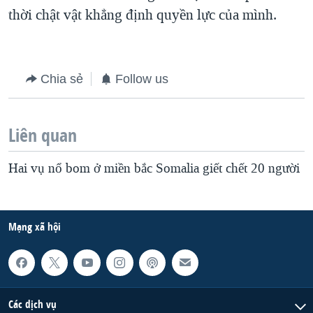
thời chật vật khẳng định quyền lực của mình.
QUAN HỆ VIỆT MỸ
Chia sẻ
Follow us
Liên quan
Hai vụ nổ bom ở miền bắc Somalia giết chết 20 người
Mạng xã hội
Các dịch vụ