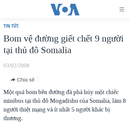
Đường
dẫn
TIN TỨC
truy
TRANG CHỦ
Bom vệ đường giết chết 9 người
cập
VIỆT NAM
tại thủ đô Somalia
Tới
HOA KỲ
nội
BIỂN ĐÔNG
03/02/2008
dung
THẾ GIỚI
chính
Chia sẻ
BLOG
Tới
Một quả bom bên đường đã phá hủy một chiếc
điều
DIỄN ĐÀN
minibus tại thủ đô Mogadishu của Somalia, làm 8
hướng
MỤC
người thiệt mạng và ít nhất 5 người khác bị
chính
CHUYÊN ĐỀ
TỰ DO BÁO CHÍ
thương.
Đi
HỌC TIẾNG ANH
VẠCH TRẦN TIN GIẢ
CHIẾN TRANH THƯƠNG MẠI CỦA MỸ: QUÁ KHỨ VÀ HIỆN
tới