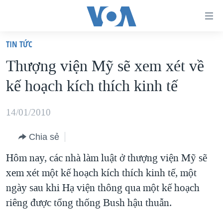
Đường
dẫn
TIN TỨC
truy
TRANG CHỦ
Thượng viện Mỹ sẽ xem xét về
cập
VIỆT NAM
kế hoạch kích thích kinh tế
Tới
HOA KỲ
nội
BIỂN ĐÔNG
14/01/2010
dung
THẾ GIỚI
chính
Chia sẻ
BLOG
Tới
Hôm nay, các nhà làm luật ở thượng viện Mỹ sẽ
điều
DIỄN ĐÀN
xem xét một kế hoạch kích thích kinh tế, một
hướng
MỤC
ngày sau khi Hạ viện thông qua một kế hoạch
chính
CHUYÊN ĐỀ
TỰ DO BÁO CHÍ
riêng được tổng thống Bush hậu thuẫn.
Đi
HỌC TIẾNG ANH
VẠCH TRẦN TIN GIẢ
CHIẾN TRANH THƯƠNG MẠI CỦA MỸ: QUÁ KHỨ VÀ HIỆN
tới