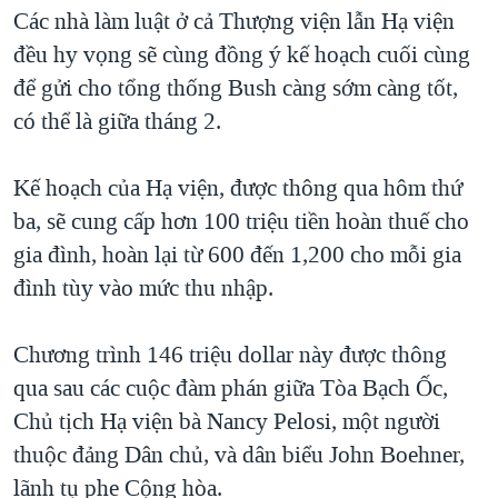
TẠI
Các nhà làm luật ở cả Thượng viện lẫn Hạ viện
VIDEO
"Tìm"
NGƯỜI VIỆT HẢI NGOẠI
HÀNH TRÌNH BẦU CỬ 2024
đều hy vọng sẽ cùng đồng ý kế hoạch cuối cùng
NGHE
ĐỜI SỐNG
để gửi cho tổng thống Bush càng sớm càng tốt,
MỘT NĂM CHIẾN TRANH TẠI DẢI GAZA
KINH TẾ
có thể là giữa tháng 2.
MẠNG XÃ HỘI
GIẢI MÃ VÀNH ĐAI & CON ĐƯỜNG
KHOA HỌC
NGÀY TỊ NẠN THẾ GIỚI
Kế hoạch của Hạ viện, được thông qua hôm thứ
SỨC KHOẺ
TRỊNH VĨNH BÌNH - NGƯỜI HẠ 'BÊN THẮNG CUỘC'
ba, sẽ cung cấp hơn 100 triệu tiền hoàn thuế cho
Ngôn ngữ khác
VĂN HOÁ
GROUND ZERO – XƯA VÀ NAY
gia đình, hoàn lại từ 600 đến 1,200 cho mỗi gia
THỂ THAO
đình tùy vào mức thu nhập.
CHI PHÍ CHIẾN TRANH AFGHANISTAN
GIÁO DỤC
CÁC GIÁ TRỊ CỘNG HÒA Ở VIỆT NAM
Chương trình 146 triệu dollar này được thông
THƯỢNG ĐỈNH TRUMP-KIM TẠI VIỆT NAM
qua sau các cuộc đàm phán giữa Tòa Bạch Ốc,
TRỊNH VĨNH BÌNH VS. CHÍNH PHỦ VIỆT NAM
Chủ tịch Hạ viện bà Nancy Pelosi, một người
NGƯ DÂN VIỆT VÀ LÀN SÓNG TRỘM HẢI SÂM
thuộc đảng Dân chủ, và dân biểu John Boehner,
lãnh tụ phe Cộng hòa.
BÊN KIA QUỐC LỘ: TIẾNG VỌNG TỪ NÔNG THÔN MỸ