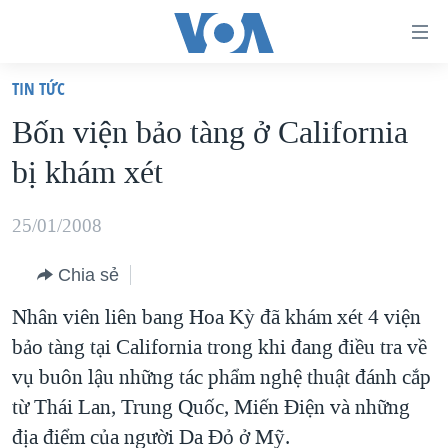
Đường
dẫn
TIN TỨC
truy
TRANG CHỦ
Bốn viện bảo tàng ở California
cập
VIỆT NAM
bị khám xét
Tới
HOA KỲ
nội
BIỂN ĐÔNG
25/01/2008
dung
THẾ GIỚI
chính
Chia sẻ
BLOG
Tới
Nhân viên liên bang Hoa Kỳ đã khám xét 4 viện
điều
DIỄN ĐÀN
bảo tàng tại California trong khi đang điều tra về
hướng
MỤC
vụ buôn lậu những tác phẩm nghệ thuật đánh cắp
chính
CHUYÊN ĐỀ
TỰ DO BÁO CHÍ
từ Thái Lan, Trung Quốc, Miến Điện và những
Đi
HỌC TIẾNG ANH
địa điểm của người Da Đỏ ở Mỹ.
VẠCH TRẦN TIN GIẢ
CHIẾN TRANH THƯƠNG MẠI CỦA MỸ: QUÁ KHỨ VÀ HIỆN
tới