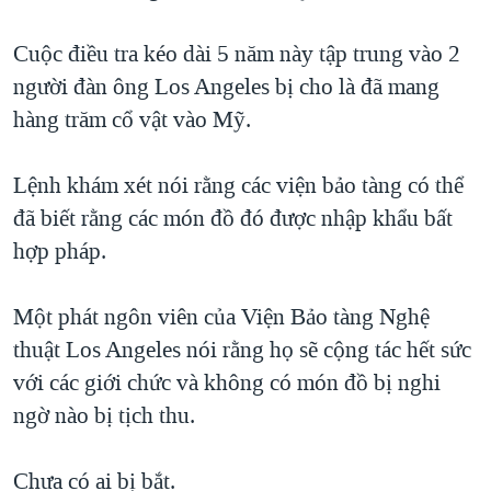
TẠI
VIDEO
"Tìm"
NGƯỜI VIỆT HẢI NGOẠI
HÀNH TRÌNH BẦU CỬ 2024
Cuộc điều tra kéo dài 5 năm này tập trung vào 2
NGHE
ĐỜI SỐNG
người đàn ông Los Angeles bị cho là đã mang
MỘT NĂM CHIẾN TRANH TẠI DẢI GAZA
KINH TẾ
hàng trăm cổ vật vào Mỹ.
MẠNG XÃ HỘI
GIẢI MÃ VÀNH ĐAI & CON ĐƯỜNG
KHOA HỌC
NGÀY TỊ NẠN THẾ GIỚI
Lệnh khám xét nói rằng các viện bảo tàng có thể
SỨC KHOẺ
TRỊNH VĨNH BÌNH - NGƯỜI HẠ 'BÊN THẮNG CUỘC'
đã biết rằng các món đồ đó được nhập khẩu bất
Ngôn ngữ khác
VĂN HOÁ
GROUND ZERO – XƯA VÀ NAY
hợp pháp.
THỂ THAO
CHI PHÍ CHIẾN TRANH AFGHANISTAN
GIÁO DỤC
Một phát ngôn viên của Viện Bảo tàng Nghệ
CÁC GIÁ TRỊ CỘNG HÒA Ở VIỆT NAM
thuật Los Angeles nói rằng họ sẽ cộng tác hết sức
THƯỢNG ĐỈNH TRUMP-KIM TẠI VIỆT NAM
với các giới chức và không có món đồ bị nghi
TRỊNH VĨNH BÌNH VS. CHÍNH PHỦ VIỆT NAM
ngờ nào bị tịch thu.
NGƯ DÂN VIỆT VÀ LÀN SÓNG TRỘM HẢI SÂM
Chưa có ai bị bắt.
BÊN KIA QUỐC LỘ: TIẾNG VỌNG TỪ NÔNG THÔN MỸ