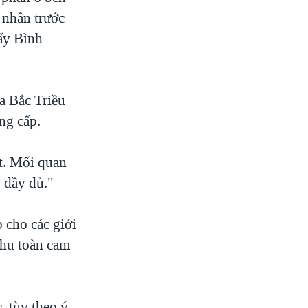
t nhân trước
hấy Bình
ủa Bắc Triều
ng cấp.
út. Mối quan
o đầy đủ."
 cho các giới
chu toàn cam
, tùy theo ý