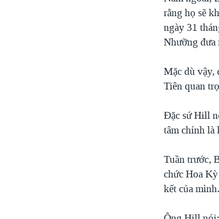
VIỆT NAM
rằng họ sẽ kh
ngày 31 thán
NGƯ DÂN VIỆT VÀ LÀN SÓNG
TRỘM HẢI SÂM
Nhưỡng đưa r
BÊN KIA QUỐC LỘ: TIẾNG VỌNG
TỪ NÔNG THÔN MỸ
Mặc dù vậy, đ
QUAN HỆ VIỆT MỸ
Tiên quan tr
Ðặc sứ Hill n
tâm chính là 
Tuần trước, 
chức Hoa Kỳ 
kết của mình.
Ông Hill nói: