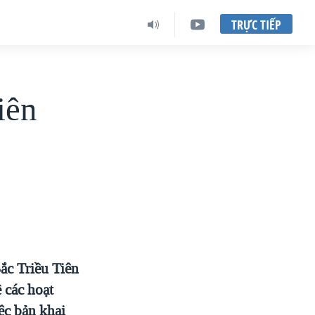
TRỰC TIẾP
iên
ắc Triều Tiên
 các hoạt
ệc bản khai