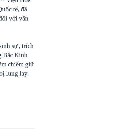
uốc tế, đã
đối với vấn
nh sự', trích
ng Bắc Kinh
ằm chiếm giữ
ị lung lay.