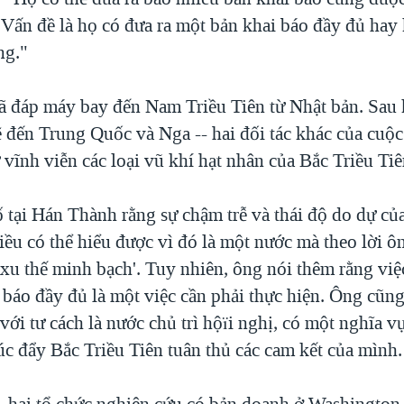
. Vấn đề là họ có đưa ra một bản khai báo đầy đủ ha
ng."
đã đáp máy bay đến Nam Triều Tiên từ Nhật bản. Sau 
 đến Trung Quốc và Nga -- hai đối tác khác của cuộ
 vĩnh viễn các loại vũ khí hạt nhân của Bắc Triều Tiê
 tại Hán Thành rằng sự chậm trễ và thái độ do dự củ
iều có thể hiểu được vì đó là một nước mà theo lời ô
 xu thế minh bạch'. Tuy nhiên, ông nói thêm rằng việ
 báo đầy đủ là một việc cần phải thực hiện. Ông cũng
ới tư cách là nước chủ trì hộïi nghị, có một nghĩa vụ
úc đẩy Bắc Triều Tiên tuân thủ các cam kết của mình.
, hai tổ chức nghiên cứu có bản doanh ở Washington