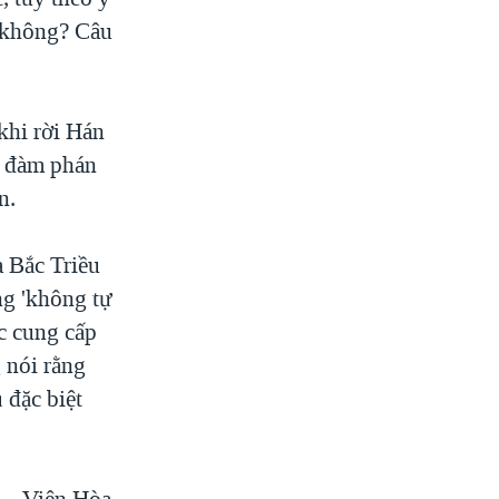
y không? Câu
khi rời Hán
c đàm phán
n.
a Bắc Triều
ng 'không tự
c cung cấp
 nói rằng
 đặc biệt
 -- Viện Hòa