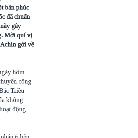
ột bản phúc
ốc đã chuẩn
 này gây
. Mời quí vị
 Achin gởi về
 ngày hôm
 chuyến công
 Bắc Triều
 đã không
 hoạt động
 phán 6 bên