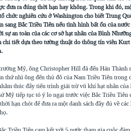
ợc đưa ra đúng thời hạn hay không. Trong khi đó, m
i tổ chức nghiên cứu ở Washington cho biết Trung Qu
ân sang Bắc Triều Tiên nếu tình hình bất ổn của nước
ới sự an toàn của các cơ sở hạt nhân của Bình Nhưỡng
 chi tiết dựa theo tường thuật do thông tín viên Kurt
.
 trưởng Mỹ, ông Christopher Hill đã đến Hán Thành
lần thứ nhì ông đến thủ đô của Nam Triều Tiên trong
hằm thúc đẩy tiến trình giải trừ vũ khí hạt nhân của
sứ Mỹ tiếp tục tỏ ý lo ngại trước việc Bắc Triều Tiên
 thời hạn chót để đưa ra một danh sách đầy đủ về các
 họ.
ắc Triều Tiên cam kết với 5 nước tham gia cuộc đàm