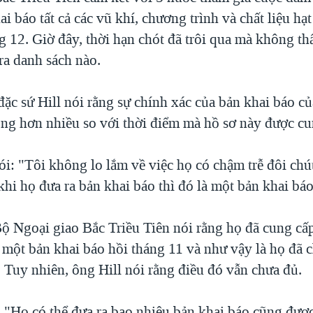
ai báo tất cả các vũ khí, chương trình và chất liệu hạ
g 12. Giờ đây, thời hạn chót đã trôi qua mà không t
a danh sách nào.
ặc sứ Hill nói rằng sự chính xác của bản khai báo c
ọng hơn nhiều so với thời điểm mà hồ sơ này được cu
ói: "Tôi không lo lắm về việc họ có chậm trễ đôi ch
khi họ đưa ra bản khai báo thì đó là một bản khai bá
Bộ Ngoại giao Bắc Triều Tiên nói rằng họ đã cung cấp
một bản khai báo hồi tháng 11 và như vậy là họ đã 
 Tuy nhiên, ông Hill nói rằng điều đó vẫn chưa đủ.
 "Họ có thể đưa ra bao nhiêu bản khai báo cũng được