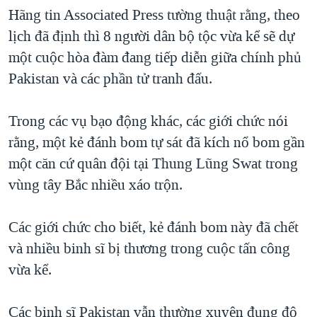
Hãng tin Associated Press tường thuật rằng, theo
QUAN HỆ VIỆT MỸ
lịch đã định thì 8 người dân bộ tộc vừa kể sẽ dự
một cuộc hòa đàm đang tiếp diễn giữa chính phủ
Pakistan và các phần tử tranh đấu.
Trong các vụ bạo động khác, các giới chức nói
rằng, một kẻ đánh bom tự sát đã kích nổ bom gần
một căn cứ quân đội tại Thung Lũng Swat trong
vùng tây Bắc nhiều xáo trộn.
Các giới chức cho biết, kẻ đánh bom này đã chết
và nhiều binh sĩ bị thương trong cuộc tấn công
vừa kể.
Các binh sĩ Pakistan vẫn thường xuyên đụng độ