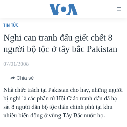
Đường
dẫn
TIN TỨC
truy
TRANG CHỦ
Nghi can tranh đấu giết chết 8
cập
VIỆT NAM
người bộ tộc ở tây bắc Pakistan
Tới
HOA KỲ
nội
BIỂN ĐÔNG
07/01/2008
dung
THẾ GIỚI
chính
Chia sẻ
BLOG
Tới
Nhà chức trách tại Pakistan cho hay, những người
điều
DIỄN ĐÀN
bị nghi là các phần tử Hồi Giáo tranh đấu đã hạ
hướng
MỤC
sát 8 người dân bộ tộc thân chính phủ tại khu
chính
CHUYÊN ĐỀ
TỰ DO BÁO CHÍ
nhiều biến động ở vùng Tây Bắc nước họ.
Đi
HỌC TIẾNG ANH
VẠCH TRẦN TIN GIẢ
CHIẾN TRANH THƯƠNG MẠI CỦA MỸ: QUÁ KHỨ VÀ HIỆN
tới