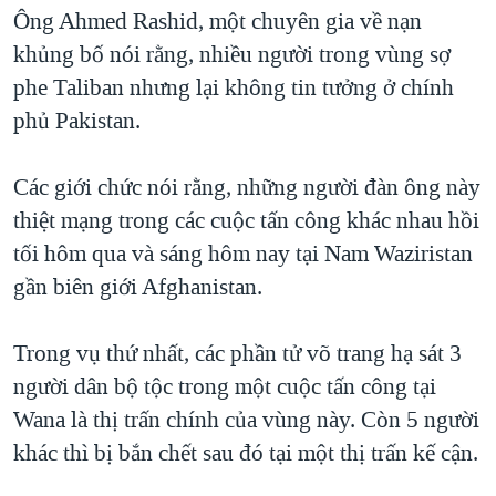
TẠI
Ông Ahmed Rashid, một chuyên gia về nạn
VIDEO
"Tìm"
NGƯỜI VIỆT HẢI NGOẠI
HÀNH TRÌNH BẦU CỬ 2024
khủng bố nói rằng, nhiều người trong vùng sợ
NGHE
ĐỜI SỐNG
phe Taliban nhưng lại không tin tưởng ở chính
MỘT NĂM CHIẾN TRANH TẠI DẢI GAZA
KINH TẾ
phủ Pakistan.
MẠNG XÃ HỘI
GIẢI MÃ VÀNH ĐAI & CON ĐƯỜNG
KHOA HỌC
NGÀY TỊ NẠN THẾ GIỚI
Các giới chức nói rằng, những người đàn ông này
SỨC KHOẺ
TRỊNH VĨNH BÌNH - NGƯỜI HẠ 'BÊN THẮNG CUỘC'
thiệt mạng trong các cuộc tấn công khác nhau hồi
Ngôn ngữ khác
VĂN HOÁ
GROUND ZERO – XƯA VÀ NAY
tối hôm qua và sáng hôm nay tại Nam Waziristan
THỂ THAO
gần biên giới Afghanistan.
CHI PHÍ CHIẾN TRANH AFGHANISTAN
GIÁO DỤC
CÁC GIÁ TRỊ CỘNG HÒA Ở VIỆT NAM
Trong vụ thứ nhất, các phần tử võ trang hạ sát 3
THƯỢNG ĐỈNH TRUMP-KIM TẠI VIỆT NAM
người dân bộ tộc trong một cuộc tấn công tại
TRỊNH VĨNH BÌNH VS. CHÍNH PHỦ VIỆT NAM
Wana là thị trấn chính của vùng này. Còn 5 người
NGƯ DÂN VIỆT VÀ LÀN SÓNG TRỘM HẢI SÂM
khác thì bị bắn chết sau đó tại một thị trấn kế cận.
BÊN KIA QUỐC LỘ: TIẾNG VỌNG TỪ NÔNG THÔN MỸ