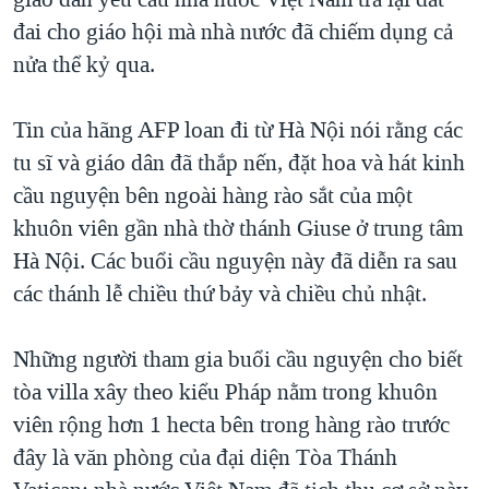
TẠI
VIDEO
"Tìm"
NGƯỜI VIỆT HẢI NGOẠI
đai cho giáo hội mà nhà nước đã chiếm dụng cả
HÀNH TRÌNH BẦU CỬ 2024
NGHE
nửa thể kỷ qua.
ĐỜI SỐNG
MỘT NĂM CHIẾN TRANH TẠI DẢI GAZA
KINH TẾ
MẠNG XÃ HỘI
Tin của hãng AFP loan đi từ Hà Nội nói rằng các
GIẢI MÃ VÀNH ĐAI & CON ĐƯỜNG
KHOA HỌC
tu sĩ và giáo dân đã thắp nến, đặt hoa và hát kinh
NGÀY TỊ NẠN THẾ GIỚI
SỨC KHOẺ
cầu nguyện bên ngoài hàng rào sắt của một
TRỊNH VĨNH BÌNH - NGƯỜI HẠ 'BÊN THẮNG CUỘC'
Ngôn ngữ khác
VĂN HOÁ
khuôn viên gần nhà thờ thánh Giuse ở trung tâm
GROUND ZERO – XƯA VÀ NAY
Hà Nội. Các buổi cầu nguyện này đã diễn ra sau
THỂ THAO
CHI PHÍ CHIẾN TRANH AFGHANISTAN
các thánh lễ chiều thứ bảy và chiều chủ nhật.
GIÁO DỤC
CÁC GIÁ TRỊ CỘNG HÒA Ở VIỆT NAM
Những người tham gia buổi cầu nguyện cho biết
THƯỢNG ĐỈNH TRUMP-KIM TẠI VIỆT NAM
tòa villa xây theo kiểu Pháp nằm trong khuôn
TRỊNH VĨNH BÌNH VS. CHÍNH PHỦ VIỆT NAM
viên rộng hơn 1 hecta bên trong hàng rào trước
NGƯ DÂN VIỆT VÀ LÀN SÓNG TRỘM HẢI SÂM
đây là văn phòng của đại diện Tòa Thánh
BÊN KIA QUỐC LỘ: TIẾNG VỌNG TỪ NÔNG THÔN MỸ