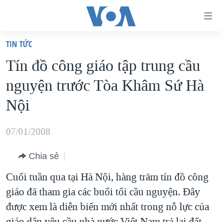
Đường
dẫn
TIN TỨC
truy
TRANG CHỦ
Tín đồ công giáo tập trung cầu
cập
VIỆT NAM
nguyện trước Tòa Khâm Sứ Hà
Tới
HOA KỲ
nội
Nội
BIỂN ĐÔNG
dung
THẾ GIỚI
chính
07/01/2008
BLOG
Tới
Chia sẻ
điều
DIỄN ĐÀN
hướng
Cuối tuần qua tại Hà Nội, hàng trăm tín đồ công
MỤC
chính
giáo đã tham gia các buổi tối cầu nguyện. Đây
CHUYÊN ĐỀ
TỰ DO BÁO CHÍ
Đi
được xem là diễn biến mới nhất trong nỗ lực của
HỌC TIẾNG ANH
VẠCH TRẦN TIN GIẢ
CHIẾN TRANH THƯƠNG MẠI CỦA MỸ: QUÁ KHỨ VÀ HIỆN
tới
giáo dân yêu cầu nhà nước Việt Nam trả lại đất