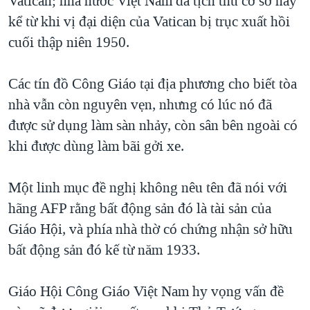
Vatican; nhà nước Việt Nam đã tịch thu cơ sở này
kể từ khi vị đại diện của Vatican bị trục xuất hồi
QUAN HỆ VIỆT MỸ
cuối thập niên 1950.
Các tín đồ Công Giáo tại địa phương cho biết tòa
nhà vẫn còn nguyên vẹn, nhưng có lúc nó đã
được sử dụng làm sàn nhảy, còn sân bên ngoài có
khi được dùng làm bãi gởi xe.
Một linh mục đề nghị không nêu tên đã nói với
hãng AFP rằng bất động sản đó là tài sản của
Giáo Hội, và phía nhà thờ có chứng nhận sở hữu
bất động sản đó kế từ năm 1933.
Giáo Hội Công Giáo Việt Nam hy vọng vấn đề