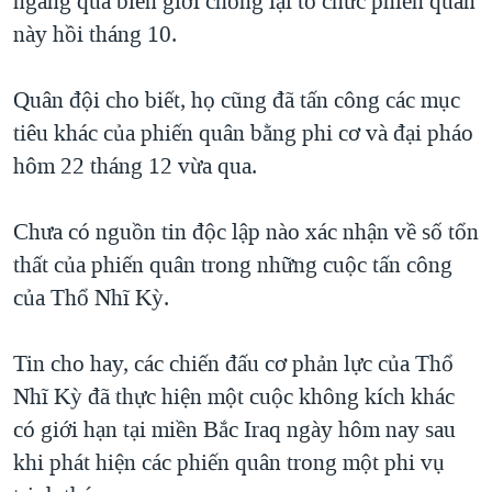
ngang qua biên giới chống lại tổ chức phiến quân
này hồi tháng 10.
QUAN HỆ VIỆT MỸ
Quân đội cho biết, họ cũng đã tấn công các mục
tiêu khác của phiến quân bằng phi cơ và đại pháo
hôm 22 tháng 12 vừa qua.
Chưa có nguồn tin độc lập nào xác nhận về số tổn
thất của phiến quân trong những cuộc tấn công
của Thổ Nhĩ Kỳ.
Tin cho hay, các chiến đấu cơ phản lực của Thổ
Nhĩ Kỳ đã thực hiện một cuộc không kích khác
có giới hạn tại miền Bắc Iraq ngày hôm nay sau
khi phát hiện các phiến quân trong một phi vụ