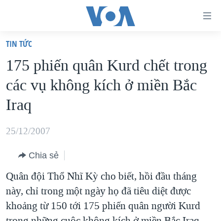
Đường
dẫn
TIN TỨC
truy
TRANG CHỦ
175 phiến quân Kurd chết trong
cập
VIỆT NAM
các vụ không kích ở miền Bắc
Tới
HOA KỲ
nội
Iraq
BIỂN ĐÔNG
dung
THẾ GIỚI
chính
25/12/2007
BLOG
Tới
Chia sẻ
điều
DIỄN ĐÀN
hướng
Quân đội Thổ Nhĩ Kỳ cho biết, hồi đầu tháng
MỤC
chính
này, chỉ trong một ngày họ đã tiêu diệt được
CHUYÊN ĐỀ
TỰ DO BÁO CHÍ
Đi
khoảng từ 150 tới 175 phiến quân người Kurd
HỌC TIẾNG ANH
VẠCH TRẦN TIN GIẢ
CHIẾN TRANH THƯƠNG MẠI CỦA MỸ: QUÁ KHỨ VÀ HIỆN
tới
trong những cuộc không kích ở miền Bắc Iraq.