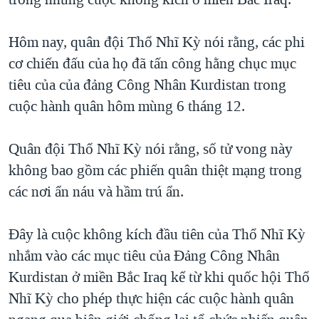
TẠI
VIDEO
"Tìm"
NGƯỜI VIỆT HẢI NGOẠI
HÀNH TRÌNH BẦU CỬ 2024
NGHE
Hôm nay, quân đội Thổ Nhĩ Kỳ nói rằng, các phi
ĐỜI SỐNG
MỘT NĂM CHIẾN TRANH TẠI DẢI GAZA
cơ chiến đấu của họ đã tấn công hằng chục mục
KINH TẾ
MẠNG XÃ HỘI
tiêu của của đảng Công Nhân Kurdistan trong
GIẢI MÃ VÀNH ĐAI & CON ĐƯỜNG
KHOA HỌC
cuộc hành quân hôm mùng 6 tháng 12.
NGÀY TỊ NẠN THẾ GIỚI
SỨC KHOẺ
TRỊNH VĨNH BÌNH - NGƯỜI HẠ 'BÊN THẮNG CUỘC'
Ngôn ngữ khác
VĂN HOÁ
Quân đội Thổ Nhĩ Kỳ nói rằng, số tử vong này
GROUND ZERO – XƯA VÀ NAY
không bao gồm các phiến quân thiệt mạng trong
THỂ THAO
CHI PHÍ CHIẾN TRANH AFGHANISTAN
các nơi ẩn náu và hầm trú ẩn.
GIÁO DỤC
CÁC GIÁ TRỊ CỘNG HÒA Ở VIỆT NAM
Đây là cuộc không kích đầu tiên của Thổ Nhĩ Kỳ
THƯỢNG ĐỈNH TRUMP-KIM TẠI VIỆT NAM
nhắm vào các mục tiêu của Đảng Công Nhân
TRỊNH VĨNH BÌNH VS. CHÍNH PHỦ VIỆT NAM
Kurdistan ở miền Bắc Iraq kể từ khi quốc hội Thổ
NGƯ DÂN VIỆT VÀ LÀN SÓNG TRỘM HẢI SÂM
Nhĩ Kỳ cho phép thực hiện các cuộc hành quân
BÊN KIA QUỐC LỘ: TIẾNG VỌNG TỪ NÔNG THÔN MỸ