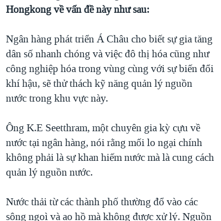
TẠI
Hongkong về vấn đề này như sau:
VIDEO
"Tìm"
NGƯỜI VIỆT HẢI NGOẠI
HÀNH TRÌNH BẦU CỬ 2024
NGHE
ĐỜI SỐNG
Ngân hàng phát triển Á Châu cho biết sự gia tăng
MỘT NĂM CHIẾN TRANH TẠI DẢI GAZA
KINH TẾ
dân số nhanh chóng và việc đô thị hóa cũng như
MẠNG XÃ HỘI
GIẢI MÃ VÀNH ĐAI & CON ĐƯỜNG
KHOA HỌC
công nghiệp hóa trong vùng cùng với sự biến đổi
NGÀY TỊ NẠN THẾ GIỚI
khí hậu, sẽ thử thách kỹ năng quản lý nguồn
SỨC KHOẺ
TRỊNH VĨNH BÌNH - NGƯỜI HẠ 'BÊN THẮNG CUỘC'
nước trong khu vực này.
Ngôn ngữ khác
VĂN HOÁ
GROUND ZERO – XƯA VÀ NAY
THỂ THAO
Ông K.E Seetthram, một chuyên gia kỳ cựu về
CHI PHÍ CHIẾN TRANH AFGHANISTAN
GIÁO DỤC
nước tại ngân hàng, nói rằng mối lo ngại chính
CÁC GIÁ TRỊ CỘNG HÒA Ở VIỆT NAM
không phải là sự khan hiếm nước mà là cung cách
THƯỢNG ĐỈNH TRUMP-KIM TẠI VIỆT NAM
quản lý nguồn nước.
TRỊNH VĨNH BÌNH VS. CHÍNH PHỦ VIỆT NAM
NGƯ DÂN VIỆT VÀ LÀN SÓNG TRỘM HẢI SÂM
Nước thải từ các thành phố thường đổ vào các
sông ngoì và ao hồ mà không được xử lý. Nguồn
BÊN KIA QUỐC LỘ: TIẾNG VỌNG TỪ NÔNG THÔN MỸ