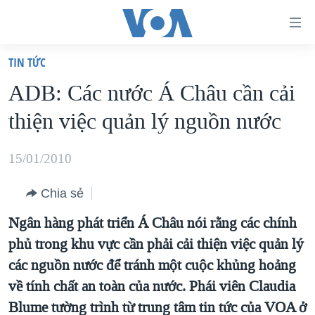
Đường
dẫn
TIN TỨC
truy
TRANG CHỦ
ADB: Các nước Á Châu cần cải
cập
VIỆT NAM
thiện việc quản lý nguồn nước
Tới
HOA KỲ
nội
BIỂN ĐÔNG
15/01/2010
dung
THẾ GIỚI
chính
Chia sẻ
BLOG
Tới
Ngân hàng phát triển Á Châu nói rằng các chính
điều
DIỄN ĐÀN
phủ trong khu vực cần phải cải thiện việc quản lý
hướng
MỤC
các nguồn nước để tránh một cuộc khủng hoảng
chính
CHUYÊN ĐỀ
TỰ DO BÁO CHÍ
về tính chất an toàn của nước. Phái viên Claudia
Đi
HỌC TIẾNG ANH
Blume tường trình từ trung tâm tin tức của VOA ở
VẠCH TRẦN TIN GIẢ
CHIẾN TRANH THƯƠNG MẠI CỦA MỸ: QUÁ KHỨ VÀ HIỆN
tới