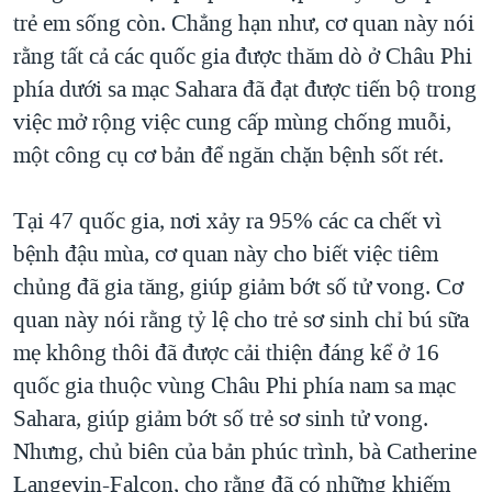
trẻ em sống còn. Chẳng hạn như, cơ quan này nói
QUAN HỆ VIỆT MỸ
rằng tất cả các quốc gia được thăm dò ở Châu Phi
phía dưới sa mạc Sahara đã đạt được tiến bộ trong
việc mở rộng việc cung cấp mùng chống muỗi,
một công cụ cơ bản để ngăn chặn bệnh sốt rét.
Tại 47 quốc gia, nơi xảy ra 95% các ca chết vì
bệnh đậu mùa, cơ quan này cho biết việc tiêm
chủng đã gia tăng, giúp giảm bớt số tử vong. Cơ
quan này nói rằng tỷ lệ cho trẻ sơ sinh chỉ bú sữa
mẹ không thôi đã được cải thiện đáng kể ở 16
quốc gia thuộc vùng Châu Phi phía nam sa mạc
Sahara, giúp giảm bớt số trẻ sơ sinh tử vong.
Nhưng, chủ biên của bản phúc trình, bà Catherine
Langevin-Falcon, cho rằng đã có những khiếm