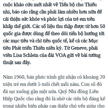
TẠI
cuộc khảo cứu mới nhất về Tiến bộ cho Thiếu
VIDEO
"Tìm"
NGƯỜI VIỆT HẢI NGOẠI
HÀNH TRÌNH BẦU CỬ 2024
nhi, báo cáo rằng cần phải làm nhiều hơn nữa để
NGHE
ĐỜI SỐNG
cải thiện sức khỏe và phúc lợi của trẻ em trên
MỘT NĂM CHIẾN TRANH TẠI DẢI GAZA
KINH TẾ
khắp thế giới. Các số liệu thu thập được từ hơn 50
MẠNG XÃ HỘI
GIẢI MÃ VÀNH ĐAI & CON ĐƯỜNG
KHOA HỌC
quốc gia được dùng để theo dõi tiến bộ hướng tới
NGÀY TỊ NẠN THẾ GIỚI
các mục tiêu và chỉ tiêu quốc tế, kể cả các Mục
SỨC KHOẺ
TRỊNH VĨNH BÌNH - NGƯỜI HẠ 'BÊN THẮNG CUỘC'
tiêu Phát triển Thiên niên kỷ. Từ Geneve, phái
Ngôn ngữ khác
VĂN HOÁ
GROUND ZERO – XƯA VÀ NAY
viên Lisa Schlein của đài VOA gửi về bài tường
THỂ THAO
thuật sau đây.
CHI PHÍ CHIẾN TRANH AFGHANISTAN
GIÁO DỤC
CÁC GIÁ TRỊ CỘNG HÒA Ở VIỆT NAM
Năm 1960, bản phúc trình ghi nhận có khoảng 20
THƯỢNG ĐỈNH TRUMP-KIM TẠI VIỆT NAM
triệu trẻ em dưới 5 tuổi chết mỗi năm. Con số đó
TRỊNH VĨNH BÌNH VS. CHÍNH PHỦ VIỆT NAM
đã sụt xuống gần một nửa. Quỹ Nhi đồng Liên
NGƯ DÂN VIỆT VÀ LÀN SÓNG TRỘM HẢI SÂM
Hiệp Quốc cho rằng đó là nhờ các tiến bộ đáng kể
trong nhiều biện pháp can thiệp chủ yếu giúp cho
BÊN KIA QUỐC LỘ: TIẾNG VỌNG TỪ NÔNG THÔN MỸ