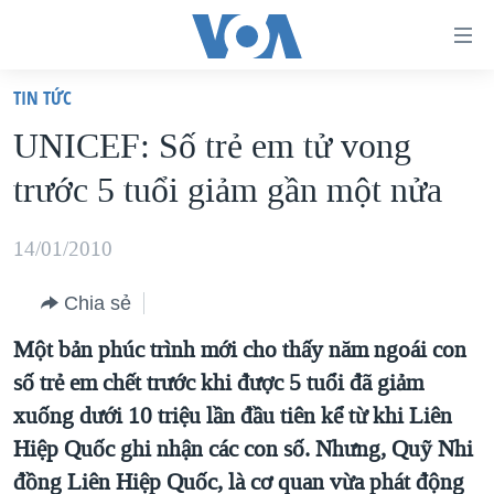
Đường
dẫn
TIN TỨC
truy
TRANG CHỦ
UNICEF: Số trẻ em tử vong
cập
VIỆT NAM
trước 5 tuổi giảm gần một nửa
Tới
HOA KỲ
nội
BIỂN ĐÔNG
14/01/2010
dung
THẾ GIỚI
chính
Chia sẻ
BLOG
Tới
Một bản phúc trình mới cho thấy năm ngoái con
điều
DIỄN ĐÀN
số trẻ em chết trước khi được 5 tuổi đã giảm
hướng
MỤC
xuống dưới 10 triệu lần đầu tiên kể từ khi Liên
chính
CHUYÊN ĐỀ
TỰ DO BÁO CHÍ
Hiệp Quốc ghi nhận các con số. Nhưng, Quỹ Nhi
Đi
HỌC TIẾNG ANH
đồng Liên Hiệp Quốc, là cơ quan vừa phát động
VẠCH TRẦN TIN GIẢ
CHIẾN TRANH THƯƠNG MẠI CỦA MỸ: QUÁ KHỨ VÀ HIỆN
tới