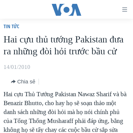
Đường
dẫn
TIN TỨC
truy
TRANG CHỦ
Hai cựu thủ tướng Pakistan đưa
cập
VIỆT NAM
ra những đòi hỏi trước bầu cử
Tới
HOA KỲ
nội
BIỂN ĐÔNG
14/01/2010
dung
THẾ GIỚI
chính
Chia sẻ
BLOG
Tới
Hai cựu Thủ Tướng Pakistan Nawaz Sharif và bà
điều
DIỄN ĐÀN
Benazir Bhutto, cho hay họ sẽ soạn thảo một
hướng
MỤC
danh sách những đòi hỏi mà họ nói chính phủ
chính
CHUYÊN ĐỀ
TỰ DO BÁO CHÍ
của Tổng Thống Musharaff phải đáp ứng, bằng
Đi
HỌC TIẾNG ANH
không họ sẽ tẩy chay các cuộc bầu cử sắp sửa
VẠCH TRẦN TIN GIẢ
CHIẾN TRANH THƯƠNG MẠI CỦA MỸ: QUÁ KHỨ VÀ HIỆN
tới