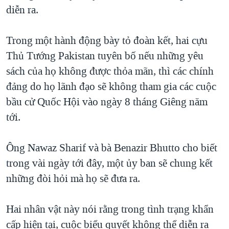
TẠI
diễn ra.
VIDEO
"Tìm"
NGƯỜI VIỆT HẢI NGOẠI
HÀNH TRÌNH BẦU CỬ 2024
NGHE
ĐỜI SỐNG
Trong một hành động bày tỏ đoàn kết, hai cựu
MỘT NĂM CHIẾN TRANH TẠI DẢI GAZA
KINH TẾ
Thủ Tướng Pakistan tuyên bố nếu những yêu
MẠNG XÃ HỘI
GIẢI MÃ VÀNH ĐAI & CON ĐƯỜNG
KHOA HỌC
sách của họ không được thỏa mãn, thì các chính
NGÀY TỊ NẠN THẾ GIỚI
đảng do họ lãnh đạo sẽ không tham gia các cuộc
SỨC KHOẺ
TRỊNH VĨNH BÌNH - NGƯỜI HẠ 'BÊN THẮNG CUỘC'
bầu cử Quốc Hội vào ngày 8 tháng Giêng năm
Ngôn ngữ khác
VĂN HOÁ
GROUND ZERO – XƯA VÀ NAY
tới.
THỂ THAO
CHI PHÍ CHIẾN TRANH AFGHANISTAN
GIÁO DỤC
Ông Nawaz Sharif và bà Benazir Bhutto cho biết
CÁC GIÁ TRỊ CỘNG HÒA Ở VIỆT NAM
trong vài ngày tới đây, một ủy ban sẽ chung kết
THƯỢNG ĐỈNH TRUMP-KIM TẠI VIỆT NAM
những đòi hỏi mà họ sẽ đưa ra.
TRỊNH VĨNH BÌNH VS. CHÍNH PHỦ VIỆT NAM
NGƯ DÂN VIỆT VÀ LÀN SÓNG TRỘM HẢI SÂM
Hai nhân vật này nói rằng trong tình trạng khẩn
cấp hiện tại, cuộc biểu quyết không thể diễn ra
BÊN KIA QUỐC LỘ: TIẾNG VỌNG TỪ NÔNG THÔN MỸ