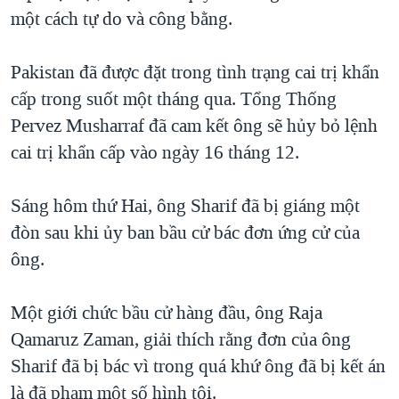
một cách tự do và công bằng.
QUAN HỆ VIỆT MỸ
Pakistan đã được đặt trong tình trạng cai trị khẩn
cấp trong suốt một tháng qua. Tổng Thống
Pervez Musharraf đã cam kết ông sẽ hủy bỏ lệnh
cai trị khẩn cấp vào ngày 16 tháng 12.
Sáng hôm thứ Hai, ông Sharif đã bị giáng một
đòn sau khi ủy ban bầu cử bác đơn ứng cử của
ông.
Một giới chức bầu cử hàng đầu, ông Raja
Qamaruz Zaman, giải thích rằng đơn của ông
Sharif đã bị bác vì trong quá khứ ông đã bị kết án
là đã phạm một số hình tội.