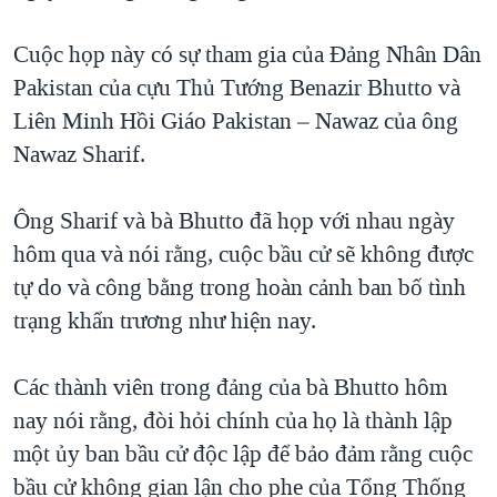
TẠI
VIDEO
"Tìm"
NGƯỜI VIỆT HẢI NGOẠI
HÀNH TRÌNH BẦU CỬ 2024
Cuộc họp này có sự tham gia của Đảng Nhân Dân
NGHE
ĐỜI SỐNG
Pakistan của cựu Thủ Tướng Benazir Bhutto và
MỘT NĂM CHIẾN TRANH TẠI DẢI GAZA
KINH TẾ
Liên Minh Hồi Giáo Pakistan – Nawaz của ông
MẠNG XÃ HỘI
GIẢI MÃ VÀNH ĐAI & CON ĐƯỜNG
KHOA HỌC
Nawaz Sharif.
NGÀY TỊ NẠN THẾ GIỚI
SỨC KHOẺ
TRỊNH VĨNH BÌNH - NGƯỜI HẠ 'BÊN THẮNG CUỘC'
Ông Sharif và bà Bhutto đã họp với nhau ngày
Ngôn ngữ khác
VĂN HOÁ
GROUND ZERO – XƯA VÀ NAY
hôm qua và nói rằng, cuộc bầu cử sẽ không được
THỂ THAO
tự do và công bằng trong hoàn cảnh ban bố tình
CHI PHÍ CHIẾN TRANH AFGHANISTAN
GIÁO DỤC
trạng khẩn trương như hiện nay.
CÁC GIÁ TRỊ CỘNG HÒA Ở VIỆT NAM
THƯỢNG ĐỈNH TRUMP-KIM TẠI VIỆT NAM
Các thành viên trong đảng của bà Bhutto hôm
TRỊNH VĨNH BÌNH VS. CHÍNH PHỦ VIỆT NAM
nay nói rằng, đòi hỏi chính của họ là thành lập
NGƯ DÂN VIỆT VÀ LÀN SÓNG TRỘM HẢI SÂM
một ủy ban bầu cử độc lập để bảo đảm rằng cuộc
bầu cử không gian lận cho phe của Tổng Thống
BÊN KIA QUỐC LỘ: TIẾNG VỌNG TỪ NÔNG THÔN MỸ