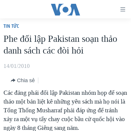
Đường
dẫn
TIN TỨC
truy
TRANG CHỦ
Phe đối lập Pakistan soạn thảo
cập
VIỆT NAM
danh sách các đòi hỏi
Tới
HOA KỲ
nội
BIỂN ĐÔNG
14/01/2010
dung
THẾ GIỚI
chính
Chia sẻ
BLOG
Tới
Các đảng phái đối lập Pakistan nhóm họp để soạn
điều
DIỄN ĐÀN
thảo một bản liệt kê những yêu sách mà họ nói là
hướng
MỤC
Tổng Thống Musharraf phải đáp ứng để tránh
chính
CHUYÊN ĐỀ
TỰ DO BÁO CHÍ
xảy ra một vụ tẩy chay cuộc bầu cử quốc hội vào
Đi
HỌC TIẾNG ANH
ngày 8 tháng Giêng sang năm.
VẠCH TRẦN TIN GIẢ
CHIẾN TRANH THƯƠNG MẠI CỦA MỸ: QUÁ KHỨ VÀ HIỆN
tới