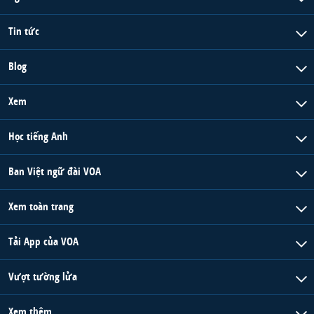
Tin tức
Blog
Xem
Học tiếng Anh
Ban Việt ngữ đài VOA
Xem toàn trang
Tải App của VOA
Vượt tường lửa
Xem thêm