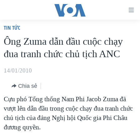
Đường
dẫn
TIN TỨC
truy
TRANG CHỦ
Ông Zuma dẫn đầu cuộc chạy
cập
VIỆT NAM
đua tranh chức chủ tịch ANC
Tới
HOA KỲ
nội
BIỂN ĐÔNG
14/01/2010
dung
THẾ GIỚI
chính
Chia sẻ
BLOG
Tới
Cựu phó Tổng thống Nam Phi Jacob Zuma đã
điều
DIỄN ĐÀN
vượt lên dẫn đầu trong cuộc chạy đua tranh chức
hướng
MỤC
chủ tịch của đảng Nghị hội Quốc gia Phi Châu
chính
CHUYÊN ĐỀ
TỰ DO BÁO CHÍ
đương quyền.
Đi
HỌC TIẾNG ANH
VẠCH TRẦN TIN GIẢ
CHIẾN TRANH THƯƠNG MẠI CỦA MỸ: QUÁ KHỨ VÀ HIỆN
tới