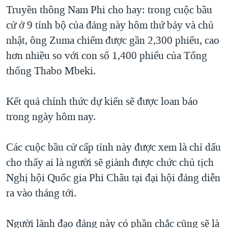
TẠI
Truyền thông Nam Phi cho hay: trong cuộc bầu
VIDEO
"Tìm"
NGƯỜI VIỆT HẢI NGOẠI
HÀNH TRÌNH BẦU CỬ 2024
cử ở 9 tỉnh bộ của đảng này hôm thứ bảy và chủ
NGHE
ĐỜI SỐNG
nhật, ông Zuma chiếm được gần 2,300 phiếu, cao
MỘT NĂM CHIẾN TRANH TẠI DẢI GAZA
KINH TẾ
hơn nhiều so với con số 1,400 phiếu của Tổng
MẠNG XÃ HỘI
GIẢI MÃ VÀNH ĐAI & CON ĐƯỜNG
KHOA HỌC
thống Thabo Mbeki.
NGÀY TỊ NẠN THẾ GIỚI
SỨC KHOẺ
TRỊNH VĨNH BÌNH - NGƯỜI HẠ 'BÊN THẮNG CUỘC'
Kết quả chính thức dự kiến sẽ được loan báo
Ngôn ngữ khác
VĂN HOÁ
GROUND ZERO – XƯA VÀ NAY
trong ngày hôm nay.
THỂ THAO
CHI PHÍ CHIẾN TRANH AFGHANISTAN
GIÁO DỤC
Các cuộc bầu cử cấp tỉnh này được xem là chỉ dấu
CÁC GIÁ TRỊ CỘNG HÒA Ở VIỆT NAM
cho thấy ai là người sẽ giành được chức chủ tịch
THƯỢNG ĐỈNH TRUMP-KIM TẠI VIỆT NAM
Nghị hội Quốc gia Phi Châu tại đại hội đảng diễn
TRỊNH VĨNH BÌNH VS. CHÍNH PHỦ VIỆT NAM
ra vào tháng tới.
NGƯ DÂN VIỆT VÀ LÀN SÓNG TRỘM HẢI SÂM
Người lãnh đạo đảng này có phần chắc cũng sẽ là
BÊN KIA QUỐC LỘ: TIẾNG VỌNG TỪ NÔNG THÔN MỸ