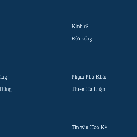
Kinh tế
Ðời sống
ùng
Phạm Phú Khải
 Dũng
Thiên Hạ Luận
Tin vắn Hoa Kỳ