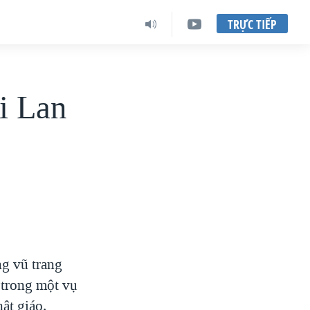
TRỰC TIẾP
i Lan
g vũ trang
 trong một vụ
ật giáo.