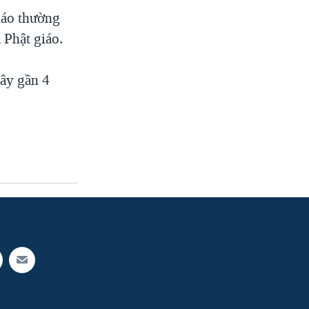
iáo thường
 Phật giáo.
đây gần 4