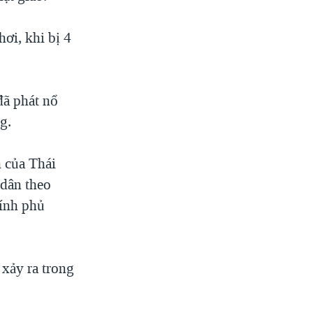
hơi, khi bị 4
đã phát nổ
g.
h của Thái
 dân theo
hính phủ
 xảy ra trong