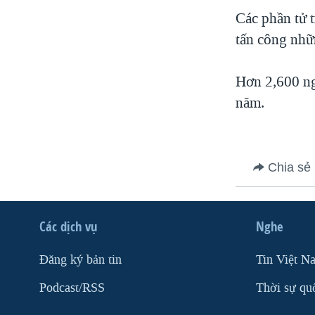
VIỆT NAM
Các phần tử 
tấn công nhữ
NGƯ DÂN VIỆT VÀ LÀN SÓNG
TRỘM HẢI SÂM
Hơn 2,600 ng
BÊN KIA QUỐC LỘ: TIẾNG VỌNG
TỪ NÔNG THÔN MỸ
năm.
QUAN HỆ VIỆT MỸ
Chia sẻ
Các dịch vụ
Nghe
Ðăng ký bản tin
Tin Việt N
Podcast/RSS
Thời sự qu