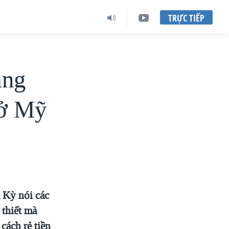
TRỰC TIẾP
áng
 ở Mỹ
Kỳ nói các
 thiết mà
cách rẻ tiền