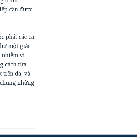
tiếp cận được
ộc phát các ca
như một giải
a nhiễm vi
g cách rửa
 trên da, và
g chung những