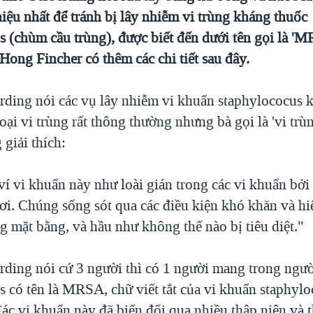
iệu nhất để tránh bị lây nhiễm vi trùng kháng thuốc
s (chùm cầu trùng), được biết đến dưới tên gọi là '
 Hong Fincher có thêm các chi tiết sau đây.
erding nói các vụ lây nhiễm vi khuẩn staphylococus 
loại vi trùng rất thông thường nhưng bà gọi là 'vi trù
 giải thích:
ví vi khuẩn này như loài gián trong các vi khuẩn bở
ơi. Chúng sống sót qua các điều kiện khó khăn và hi
g mặt bằng, và hầu như không thể nào bị tiêu diệt."
erding nói cứ 3 người thì có 1 người mang trong ngư
s có tên là MRSA, chữ viết tắt của vi khuẩn staphyl
Các vi khuẩn này đã biến đổi qua nhiều thập niên và 