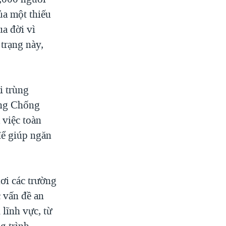
ủa một thiếu
ua đời vì
trạng này,
i trùng
òng Chống
 việc toàn
để giúp ngăn
ơi các trường
 vấn đề an
 lĩnh vực, từ
g trình