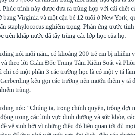
. Phúc trình này được đưa ra trùng hợp với cái chết c
ở bang Virginia và một cậu bé 12 tuổi ở New York, q
ẩn staphylococus nghiêm trọng. Phản ứng trước tình 
c trên khắp nước đã tẩy trùng các lớp học của họ.
erding nói mỗi năm, có khoảng 200 trẻ em bị nhiễm v
và theo lời Giám Đốc Trung Tâm Kiểm Soát và Ph
 chỉ có một phần 3 các trường học là có một y tá làm
à Gerberding kêu gọi các trường nên mướn thêm y tá 
nhiễm trùng.
rding nói: "Chúng ta, trong chính quyền, trông đợi n
 động trong các lĩnh vực dinh dưỡng và sức khỏe, các
 đề vệ sinh bởi vì những điều đó liên quan tới đủ mọi
 sàng để ứng phó với một cơn đại dịch, đến các chươn