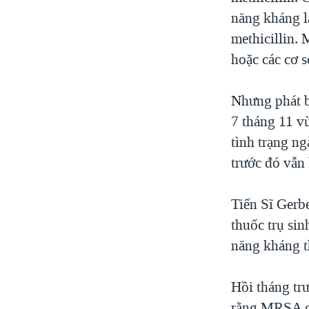
VIỆT NAM
năng kháng lạ
methicillin.
NGƯ DÂN VIỆT VÀ LÀN SÓNG
TRỘM HẢI SÂM
hoặc các cơ s
BÊN KIA QUỐC LỘ: TIẾNG VỌNG
TỪ NÔNG THÔN MỸ
Nhưng phát b
QUAN HỆ VIỆT MỸ
7 tháng 11 v
tình trạng n
trước đó vẫn
Tiến Sĩ Gerbe
thuốc trụ si
năng kháng t
Hồi tháng tr
rằng MRSA gâ