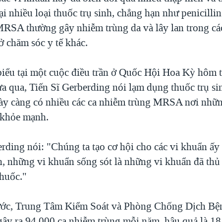
i nhiều loại thuốc trụ sinh, chẳng hạn như penicillin
 MRSA thường gây nhiễm trùng da và lây lan trong cá
ở chăm sóc y tế khác.
iểu tại một cuộc điều trần ở Quốc Hội Hoa Kỳ hôm 
ừa qua, Tiến Sĩ Gerberding nói lạm dụng thuốc trụ si
gày càng có nhiều các ca nhiễm trùng MRSA nơi nhữ
 khỏe mạnh.
rding nói: "Chúng ta tạo cơ hội cho các vi khuẩn ấy 
nh, những vi khuẩn sống sót là những vi khuẩn đã thủ
huốc."
ước, Trung Tâm Kiểm Soát và Phòng Chống Dịch Bệ
y ra 94,000 ca nhiễm trùng mỗi năm, hậu quả là 18