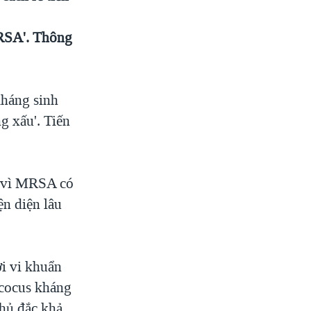
MRSA'. Thông
kháng sinh
ng xấu'. Tiến
i vì MRSA có
ện diện lâu
ời vi khuẩn
ococus kháng
thủ đắc khả