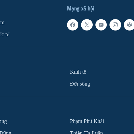
Mạng xã hội
am
ốc tế
Kinh tế
Ðời sống
ùng
Phạm Phú Khải
 Dũng
Thiên Hạ Luận