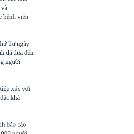
 và
c bệnh viện
thứ Tư ngày
nh đã đưa đến
ng người
tiếp xúc với
 đắc khả
nh báo cáo
,000 người