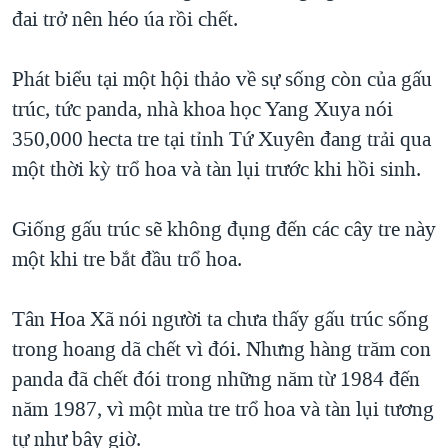
TẠI
đai trở nên héo úa rồi chết.
VIDEO
"Tìm"
NGƯỜI VIỆT HẢI NGOẠI
HÀNH TRÌNH BẦU CỬ 2024
NGHE
ĐỜI SỐNG
Phát biểu tại một hội thảo về sự sống còn của gấu
MỘT NĂM CHIẾN TRANH TẠI DẢI GAZA
KINH TẾ
trúc, tức panda, nhà khoa học Yang Xuya nói
MẠNG XÃ HỘI
GIẢI MÃ VÀNH ĐAI & CON ĐƯỜNG
KHOA HỌC
350,000 hecta tre tại tỉnh Tứ Xuyên đang trải qua
NGÀY TỊ NẠN THẾ GIỚI
một thời kỳ trổ hoa và tàn lụi trước khi hồi sinh.
SỨC KHOẺ
TRỊNH VĨNH BÌNH - NGƯỜI HẠ 'BÊN THẮNG CUỘC'
Ngôn ngữ khác
VĂN HOÁ
GROUND ZERO – XƯA VÀ NAY
Giống gấu trúc sẽ không đụng đến các cây tre này
THỂ THAO
một khi tre bắt đầu trổ hoa.
CHI PHÍ CHIẾN TRANH AFGHANISTAN
GIÁO DỤC
CÁC GIÁ TRỊ CỘNG HÒA Ở VIỆT NAM
Tân Hoa Xã nói người ta chưa thấy gấu trúc sống
THƯỢNG ĐỈNH TRUMP-KIM TẠI VIỆT NAM
trong hoang dã chết vì đói. Nhưng hàng trăm con
TRỊNH VĨNH BÌNH VS. CHÍNH PHỦ VIỆT NAM
panda đã chết đói trong những năm từ 1984 đến
NGƯ DÂN VIỆT VÀ LÀN SÓNG TRỘM HẢI SÂM
năm 1987, vì một mùa tre trổ hoa và tàn lụi tương
tự như bây giờ.
BÊN KIA QUỐC LỘ: TIẾNG VỌNG TỪ NÔNG THÔN MỸ