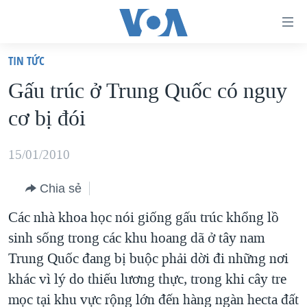
Đường
dẫn
TIN TỨC
truy
TRANG CHỦ
Gấu trúc ở Trung Quốc có nguy
cập
VIỆT NAM
cơ bị đói
Tới
HOA KỲ
nội
BIỂN ĐÔNG
15/01/2010
dung
THẾ GIỚI
chính
Chia sẻ
BLOG
Tới
Các nhà khoa học nói giống gấu trúc khổng lồ
điều
DIỄN ĐÀN
sinh sống trong các khu hoang dã ở tây nam
hướng
MỤC
Trung Quốc đang bị buộc phải dời đi những nơi
chính
CHUYÊN ĐỀ
TỰ DO BÁO CHÍ
khác vì lý do thiếu lương thực, trong khi cây tre
Đi
HỌC TIẾNG ANH
mọc tại khu vực rộng lớn đến hàng ngàn hecta đất
VẠCH TRẦN TIN GIẢ
CHIẾN TRANH THƯƠNG MẠI CỦA MỸ: QUÁ KHỨ VÀ HIỆN
tới