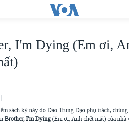
er, I'm Dying (Em ơi, A
mất)
ểm sách kỳ này do Ðào Trung Ðạo phụ trách, chúng t
ẩm
Brother, I'm Dying
(Em ơi, Anh chết mất) của nhà