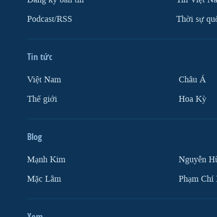
VIỆT NAM
Podcast/RSS
Thời sự qu
NGƯ DÂN VIỆT VÀ LÀN SÓNG
TRỘM HẢI SÂM
BÊN KIA QUỐC LỘ: TIẾNG VỌNG
Tin tức
TỪ NÔNG THÔN MỸ
Việt Nam
Châu Á
QUAN HỆ VIỆT MỸ
Thế giới
Hoa Kỳ
Blog
Mạnh Kim
Nguyễn H
Mặc Lâm
Phạm Chí
Xem