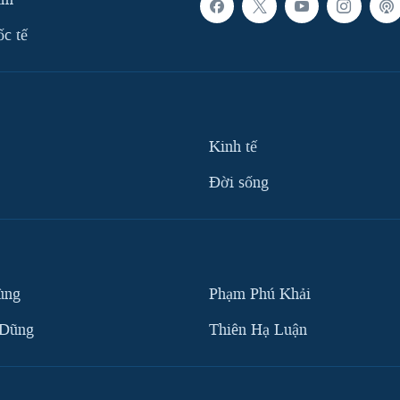
ốc tế
Kinh tế
Ðời sống
ùng
Phạm Phú Khải
 Dũng
Thiên Hạ Luận