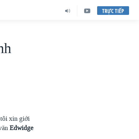
TRỰC TIẾP
nh
ôi xin giới
 văn
Edwidge