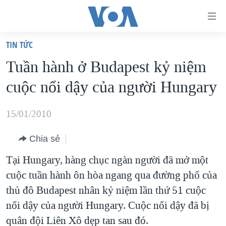
Đường
dẫn
TIN TỨC
truy
TRANG CHỦ
Tuần hành ở Budapest kỷ niệm
cập
VIỆT NAM
cuộc nổi dậy của người Hungary
Tới
HOA KỲ
nội
BIỂN ĐÔNG
15/01/2010
dung
THẾ GIỚI
chính
Chia sẻ
BLOG
Tới
Tại Hungary, hàng chục ngàn người đã mở một
điều
DIỄN ĐÀN
cuộc tuần hành ôn hòa ngang qua đường phố của
hướng
MỤC
thủ đô Budapest nhân kỷ niệm lần thứ 51 cuộc
chính
CHUYÊN ĐỀ
TỰ DO BÁO CHÍ
nổi dậy của người Hungary. Cuộc nổi dậy đã bị
Đi
HỌC TIẾNG ANH
quân đội Liên Xô dẹp tan sau đó.
VẠCH TRẦN TIN GIẢ
CHIẾN TRANH THƯƠNG MẠI CỦA MỸ: QUÁ KHỨ VÀ HIỆN
tới