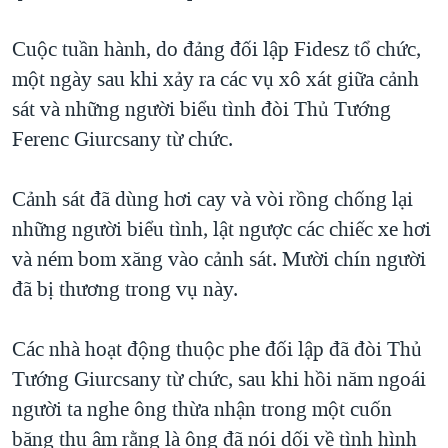
TẠI
VIDEO
"Tìm"
NGƯỜI VIỆT HẢI NGOẠI
HÀNH TRÌNH BẦU CỬ 2024
Cuộc tuần hành, do đảng đối lập Fidesz tổ chức,
NGHE
ĐỜI SỐNG
một ngày sau khi xảy ra các vụ xô xát giữa cảnh
MỘT NĂM CHIẾN TRANH TẠI DẢI GAZA
KINH TẾ
sát và những người biểu tình đòi Thủ Tướng
MẠNG XÃ HỘI
GIẢI MÃ VÀNH ĐAI & CON ĐƯỜNG
KHOA HỌC
Ferenc Giurcsany từ chức.
NGÀY TỊ NẠN THẾ GIỚI
SỨC KHOẺ
TRỊNH VĨNH BÌNH - NGƯỜI HẠ 'BÊN THẮNG CUỘC'
Cảnh sát đã dùng hơi cay và vòi rồng chống lại
Ngôn ngữ khác
VĂN HOÁ
GROUND ZERO – XƯA VÀ NAY
những người biểu tình, lật ngược các chiếc xe hơi
THỂ THAO
và ném bom xăng vào cảnh sát. Mười chín người
CHI PHÍ CHIẾN TRANH AFGHANISTAN
GIÁO DỤC
đã bị thương trong vụ này.
CÁC GIÁ TRỊ CỘNG HÒA Ở VIỆT NAM
THƯỢNG ĐỈNH TRUMP-KIM TẠI VIỆT NAM
Các nhà hoạt động thuộc phe đối lập đã đòi Thủ
TRỊNH VĨNH BÌNH VS. CHÍNH PHỦ VIỆT NAM
Tướng Giurcsany từ chức, sau khi hồi năm ngoái
NGƯ DÂN VIỆT VÀ LÀN SÓNG TRỘM HẢI SÂM
người ta nghe ông thừa nhận trong một cuốn
băng thu âm rằng là ông đã nói dối về tình hình
BÊN KIA QUỐC LỘ: TIẾNG VỌNG TỪ NÔNG THÔN MỸ