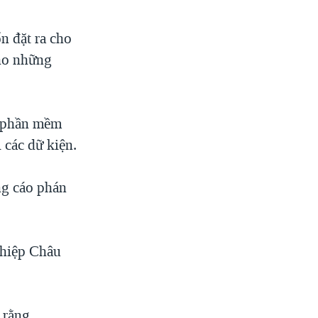
n đặt ra cho
cho những
c phần mềm
 các dữ kiện.
ng cáo phán
 hiệp Châu
 rằng