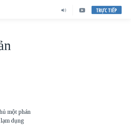
TRỰC TIẾP
ản
thủ một phán
ã lạm dụng