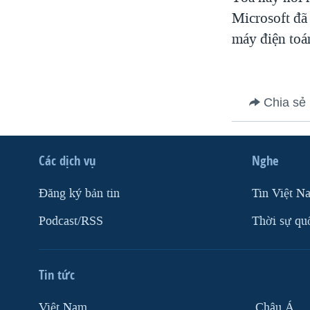
VIỆT NAM
Microsoft đã
máy điện toá
NGƯ DÂN VIỆT VÀ LÀN SÓNG
TRỘM HẢI SÂM
BÊN KIA QUỐC LỘ: TIẾNG VỌNG
TỪ NÔNG THÔN MỸ
Chia sẻ
QUAN HỆ VIỆT MỸ
Các dịch vụ
Nghe
Ðăng ký bản tin
Tin Việt N
Podcast/RSS
Thời sự qu
Tin tức
Việt Nam
Châu Á