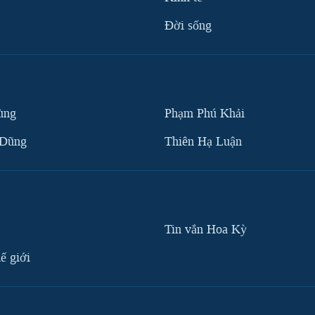
Ðời sống
ùng
Phạm Phú Khải
 Dũng
Thiên Hạ Luận
Tin vắn Hoa Kỳ
ế giới