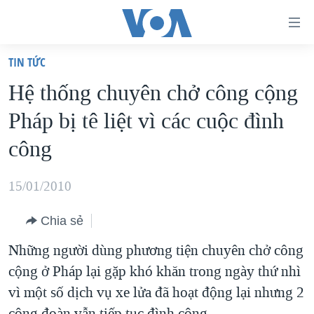
Đường
dẫn
TIN TỨC
truy
TRANG CHỦ
Hệ thống chuyên chở công cộng
cập
VIỆT NAM
Pháp bị tê liệt vì các cuộc đình
Tới
HOA KỲ
nội
công
BIỂN ĐÔNG
dung
THẾ GIỚI
chính
15/01/2010
BLOG
Tới
Chia sẻ
điều
DIỄN ĐÀN
hướng
Những người dùng phương tiện chuyên chở công
MỤC
chính
cộng ở Pháp lại gặp khó khăn trong ngày thứ nhì
CHUYÊN ĐỀ
TỰ DO BÁO CHÍ
Đi
vì một số dịch vụ xe lửa đã hoạt động lại nhưng 2
HỌC TIẾNG ANH
VẠCH TRẦN TIN GIẢ
CHIẾN TRANH THƯƠNG MẠI CỦA MỸ: QUÁ KHỨ VÀ HIỆN
tới
công đoàn vẫn tiếp tục đình công.