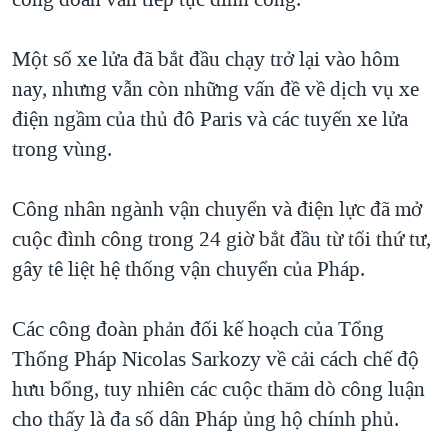
TẠI
VIDEO
"Tìm"
NGƯỜI VIỆT HẢI NGOẠI
HÀNH TRÌNH BẦU CỬ 2024
NGHE
Một số xe lửa đã bắt đầu chạy trở lại vào hôm
ĐỜI SỐNG
MỘT NĂM CHIẾN TRANH TẠI DẢI GAZA
nay, nhưng vẫn còn những vấn đề về dịch vụ xe
KINH TẾ
MẠNG XÃ HỘI
điện ngầm của thủ đô Paris và các tuyến xe lửa
GIẢI MÃ VÀNH ĐAI & CON ĐƯỜNG
KHOA HỌC
trong vùng.
NGÀY TỊ NẠN THẾ GIỚI
SỨC KHOẺ
TRỊNH VĨNH BÌNH - NGƯỜI HẠ 'BÊN THẮNG CUỘC'
Ngôn ngữ khác
VĂN HOÁ
Công nhân ngành vận chuyển và điện lực đã mở
GROUND ZERO – XƯA VÀ NAY
cuộc đình công trong 24 giờ bắt đầu từ tối thứ tư,
THỂ THAO
CHI PHÍ CHIẾN TRANH AFGHANISTAN
gây tê liệt hệ thống vận chuyển của Pháp.
GIÁO DỤC
CÁC GIÁ TRỊ CỘNG HÒA Ở VIỆT NAM
Các công đoàn phản đối kế hoạch của Tổng
THƯỢNG ĐỈNH TRUMP-KIM TẠI VIỆT NAM
Thống Pháp Nicolas Sarkozy về cải cách chế độ
TRỊNH VĨNH BÌNH VS. CHÍNH PHỦ VIỆT NAM
hưu bổng, tuy nhiên các cuộc thăm dò công luận
NGƯ DÂN VIỆT VÀ LÀN SÓNG TRỘM HẢI SÂM
cho thấy là đa số dân Pháp ủng hộ chính phủ.
BÊN KIA QUỐC LỘ: TIẾNG VỌNG TỪ NÔNG THÔN MỸ