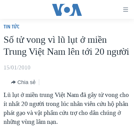
Đường
dẫn
TIN TỨC
truy
TRANG CHỦ
Số tử vong vì lũ lụt ở miền
cập
VIỆT NAM
Trung Việt Nam lên tới 20 người
Tới
HOA KỲ
nội
BIỂN ĐÔNG
15/01/2010
dung
THẾ GIỚI
chính
Chia sẻ
BLOG
Tới
Lũ lụt ở miền trung Việt Nam đã gây tử vong cho
điều
DIỄN ĐÀN
ít nhất 20 người trong lúc nhân viên cứu hộ phân
hướng
MỤC
phát gạo và vật phẩm cứu trợ cho dân chúng ở
chính
CHUYÊN ĐỀ
TỰ DO BÁO CHÍ
những vùng lâm nạn.
Đi
HỌC TIẾNG ANH
VẠCH TRẦN TIN GIẢ
CHIẾN TRANH THƯƠNG MẠI CỦA MỸ: QUÁ KHỨ VÀ HIỆN
tới