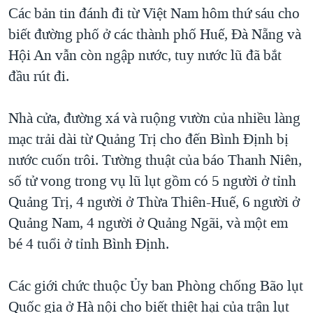
TẠI
Các bản tin đánh đi từ Việt Nam hôm thứ sáu cho
VIDEO
"Tìm"
NGƯỜI VIỆT HẢI NGOẠI
HÀNH TRÌNH BẦU CỬ 2024
biết đường phố ở các thành phố Huế, Đà Nẵng và
NGHE
ĐỜI SỐNG
Hội An vẫn còn ngập nước, tuy nước lũ đã bắt
MỘT NĂM CHIẾN TRANH TẠI DẢI GAZA
KINH TẾ
đầu rút đi.
MẠNG XÃ HỘI
GIẢI MÃ VÀNH ĐAI & CON ĐƯỜNG
KHOA HỌC
NGÀY TỊ NẠN THẾ GIỚI
Nhà cửa, đường xá và ruộng vườn của nhiều làng
SỨC KHOẺ
TRỊNH VĨNH BÌNH - NGƯỜI HẠ 'BÊN THẮNG CUỘC'
mạc trải dài từ Quảng Trị cho đến Bình Định bị
Ngôn ngữ khác
VĂN HOÁ
GROUND ZERO – XƯA VÀ NAY
nước cuốn trôi. Tường thuật của báo Thanh Niên,
THỂ THAO
số tử vong trong vụ lũ lụt gồm có 5 người ở tỉnh
CHI PHÍ CHIẾN TRANH AFGHANISTAN
GIÁO DỤC
Quảng Trị, 4 người ở Thừa Thiên-Huế, 6 người ở
CÁC GIÁ TRỊ CỘNG HÒA Ở VIỆT NAM
Quảng Nam, 4 người ở Quảng Ngãi, và một em
THƯỢNG ĐỈNH TRUMP-KIM TẠI VIỆT NAM
bé 4 tuổi ở tỉnh Bình Định.
TRỊNH VĨNH BÌNH VS. CHÍNH PHỦ VIỆT NAM
NGƯ DÂN VIỆT VÀ LÀN SÓNG TRỘM HẢI SÂM
Các giới chức thuộc Ủy ban Phòng chống Bão lụt
Quốc gia ở Hà nội cho biết thiệt hại của trận lụt
BÊN KIA QUỐC LỘ: TIẾNG VỌNG TỪ NÔNG THÔN MỸ