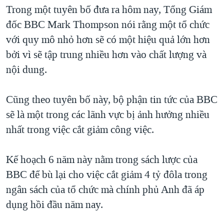
TẠI
Trong một tuyên bố đưa ra hôm nay, Tổng Giám
VIDEO
"Tìm"
NGƯỜI VIỆT HẢI NGOẠI
HÀNH TRÌNH BẦU CỬ 2024
đốc BBC Mark Thompson nói rằng một tổ chức
NGHE
ĐỜI SỐNG
với quy mô nhỏ hơn sẽ có một hiệu quả lớn hơn
MỘT NĂM CHIẾN TRANH TẠI DẢI GAZA
KINH TẾ
bởi vì sẽ tập trung nhiều hơn vào chất lượng và
MẠNG XÃ HỘI
GIẢI MÃ VÀNH ĐAI & CON ĐƯỜNG
KHOA HỌC
nội dung.
NGÀY TỊ NẠN THẾ GIỚI
SỨC KHOẺ
TRỊNH VĨNH BÌNH - NGƯỜI HẠ 'BÊN THẮNG CUỘC'
Cũng theo tuyên bố này, bộ phận tin tức của BBC
Ngôn ngữ khác
VĂN HOÁ
GROUND ZERO – XƯA VÀ NAY
sẽ là một trong các lãnh vực bị ảnh hưởng nhiều
THỂ THAO
nhất trong việc cắt giảm công việc.
CHI PHÍ CHIẾN TRANH AFGHANISTAN
GIÁO DỤC
CÁC GIÁ TRỊ CỘNG HÒA Ở VIỆT NAM
Kế hoạch 6 năm này nằm trong sách lược của
THƯỢNG ĐỈNH TRUMP-KIM TẠI VIỆT NAM
BBC để bù lại cho việc cắt giảm 4 tỷ đôla trong
TRỊNH VĨNH BÌNH VS. CHÍNH PHỦ VIỆT NAM
ngân sách của tổ chức mà chính phủ Anh đã áp
NGƯ DÂN VIỆT VÀ LÀN SÓNG TRỘM HẢI SÂM
dụng hồi đầu năm nay.
BÊN KIA QUỐC LỘ: TIẾNG VỌNG TỪ NÔNG THÔN MỸ