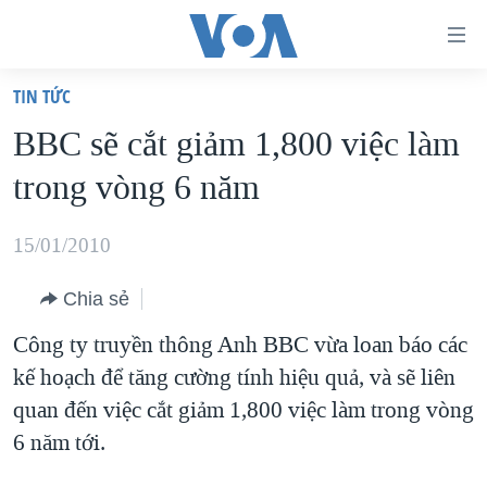
Đường
dẫn
TIN TỨC
truy
TRANG CHỦ
BBC sẽ cắt giảm 1,800 việc làm
cập
VIỆT NAM
trong vòng 6 năm
Tới
HOA KỲ
nội
BIỂN ĐÔNG
15/01/2010
dung
THẾ GIỚI
chính
Chia sẻ
BLOG
Tới
Công ty truyền thông Anh BBC vừa loan báo các
điều
DIỄN ĐÀN
kế hoạch để tăng cường tính hiệu quả, và sẽ liên
hướng
MỤC
quan đến việc cắt giảm 1,800 việc làm trong vòng
chính
CHUYÊN ĐỀ
TỰ DO BÁO CHÍ
6 năm tới.
Đi
HỌC TIẾNG ANH
VẠCH TRẦN TIN GIẢ
CHIẾN TRANH THƯƠNG MẠI CỦA MỸ: QUÁ KHỨ VÀ HIỆN
tới