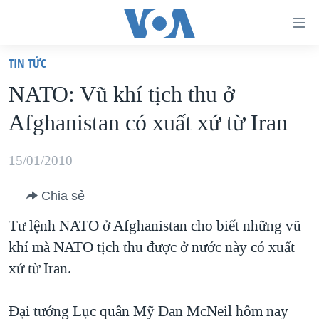
Đường
dẫn
TIN TỨC
truy
TRANG CHỦ
NATO: Vũ khí tịch thu ở
cập
VIỆT NAM
Afghanistan có xuất xứ từ Iran
Tới
HOA KỲ
nội
BIỂN ĐÔNG
15/01/2010
dung
THẾ GIỚI
chính
Chia sẻ
BLOG
Tới
Tư lệnh NATO ở Afghanistan cho biết những vũ
điều
DIỄN ĐÀN
khí mà NATO tịch thu được ở nước này có xuất
hướng
MỤC
xứ từ Iran.
chính
CHUYÊN ĐỀ
TỰ DO BÁO CHÍ
Đi
HỌC TIẾNG ANH
Đại tướng Lục quân Mỹ Dan McNeil hôm nay
VẠCH TRẦN TIN GIẢ
CHIẾN TRANH THƯƠNG MẠI CỦA MỸ: QUÁ KHỨ VÀ HIỆN
tới