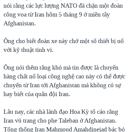
TẠI
nói rằng các lực lượng NATO đã chặn một đoàn
VIDEO
"Tìm"
NGƯỜI VIỆT HẢI NGOẠI
HÀNH TRÌNH BẦU CỬ 2024
công voa từ Iran hôm 5 tháng 9 ở miền tây
NGHE
ĐỜI SỐNG
Afghanistan.
MỘT NĂM CHIẾN TRANH TẠI DẢI GAZA
KINH TẾ
MẠNG XÃ HỘI
GIẢI MÃ VÀNH ĐAI & CON ĐƯỜNG
KHOA HỌC
Ông cho biết đoàn xe này chở một số thiết bị nổ
NGÀY TỊ NẠN THẾ GIỚI
với kỹ thuật tinh vi.
SỨC KHOẺ
TRỊNH VĨNH BÌNH - NGƯỜI HẠ 'BÊN THẮNG CUỘC'
Ngôn ngữ khác
VĂN HOÁ
GROUND ZERO – XƯA VÀ NAY
Ông nói thêm rằng khó mà tin được là chuyến
THỂ THAO
hàng chất nổ loại công nghệ cao này có thể được
CHI PHÍ CHIẾN TRANH AFGHANISTAN
GIÁO DỤC
chuyển từ Iran tới Afghanistan mà không có sự
CÁC GIÁ TRỊ CỘNG HÒA Ở VIỆT NAM
hay biết của quân đội Iran.
THƯỢNG ĐỈNH TRUMP-KIM TẠI VIỆT NAM
TRỊNH VĨNH BÌNH VS. CHÍNH PHỦ VIỆT NAM
Lâu nay, các nhà lãnh đạo Hoa Kỳ tố cáo rằng
NGƯ DÂN VIỆT VÀ LÀN SÓNG TRỘM HẢI SÂM
Iran vũ trang cho phe Taleban ở Afghanistan.
Tổng thống Iran Mahmoud Amahdinejad bác bỏ
BÊN KIA QUỐC LỘ: TIẾNG VỌNG TỪ NÔNG THÔN MỸ