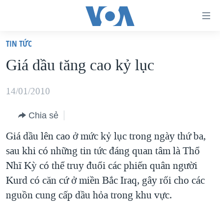
Đường
dẫn
TIN TỨC
truy
TRANG CHỦ
Giá dầu tăng cao kỷ lục
cập
VIỆT NAM
Tới
HOA KỲ
14/01/2010
nội
BIỂN ĐÔNG
dung
Chia sẻ
THẾ GIỚI
chính
Giá dầu lên cao ở mức kỷ lục trong ngày thứ ba,
BLOG
Tới
sau khi có những tin tức đáng quan tâm là Thổ
điều
DIỄN ĐÀN
Nhĩ Kỳ có thể truy đuổi các phiến quân người
hướng
MỤC
Kurd có căn cứ ở miền Bắc Iraq, gây rối cho các
chính
nguồn cung cấp dầu hỏa trong khu vực.
CHUYÊN ĐỀ
TỰ DO BÁO CHÍ
Đi
HỌC TIẾNG ANH
VẠCH TRẦN TIN GIẢ
CHIẾN TRANH THƯƠNG MẠI CỦA MỸ: QUÁ KHỨ VÀ HIỆN
tới