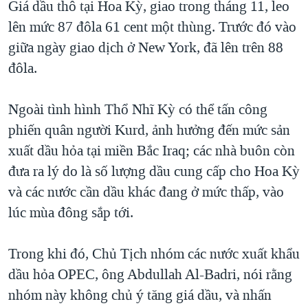
Giá dầu thô tại Hoa Kỳ, giao trong tháng 11, leo
TẠI
VIDEO
"Tìm"
NGƯỜI VIỆT HẢI NGOẠI
lên mức 87 đôla 61 cent một thùng. Trước đó vào
HÀNH TRÌNH BẦU CỬ 2024
NGHE
ĐỜI SỐNG
giữa ngày giao dịch ở New York, đã lên trên 88
MỘT NĂM CHIẾN TRANH TẠI DẢI GAZA
đôla.
KINH TẾ
MẠNG XÃ HỘI
GIẢI MÃ VÀNH ĐAI & CON ĐƯỜNG
KHOA HỌC
NGÀY TỊ NẠN THẾ GIỚI
Ngoài tình hình Thổ Nhĩ Kỳ có thể tấn công
SỨC KHOẺ
phiến quân người Kurd, ảnh hưởng đến mức sản
TRỊNH VĨNH BÌNH - NGƯỜI HẠ 'BÊN THẮNG CUỘC'
Ngôn ngữ khác
VĂN HOÁ
xuất dầu hỏa tại miền Bắc Iraq; các nhà buôn còn
GROUND ZERO – XƯA VÀ NAY
THỂ THAO
đưa ra lý do là số lượng dầu cung cấp cho Hoa Kỳ
CHI PHÍ CHIẾN TRANH AFGHANISTAN
và các nước cần dầu khác đang ở mức thấp, vào
GIÁO DỤC
CÁC GIÁ TRỊ CỘNG HÒA Ở VIỆT NAM
lúc mùa đông sắp tới.
THƯỢNG ĐỈNH TRUMP-KIM TẠI VIỆT NAM
Trong khi đó, Chủ Tịch nhóm các nước xuất khẩu
TRỊNH VĨNH BÌNH VS. CHÍNH PHỦ VIỆT NAM
dầu hỏa OPEC, ông Abdullah Al-Badri, nói rằng
NGƯ DÂN VIỆT VÀ LÀN SÓNG TRỘM HẢI SÂM
nhóm này không chủ ý tăng giá dầu, và nhấn
BÊN KIA QUỐC LỘ: TIẾNG VỌNG TỪ NÔNG THÔN MỸ