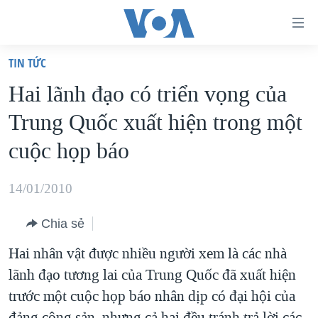
Đường
dẫn
TIN TỨC
truy
TRANG CHỦ
Hai lãnh đạo có triển vọng của
cập
VIỆT NAM
Trung Quốc xuất hiện trong một
Tới
HOA KỲ
nội
cuộc họp báo
BIỂN ĐÔNG
dung
THẾ GIỚI
chính
14/01/2010
BLOG
Tới
Chia sẻ
điều
DIỄN ĐÀN
hướng
Hai nhân vật được nhiều người xem là các nhà
MỤC
chính
lãnh đạo tương lai của Trung Quốc đã xuất hiện
CHUYÊN ĐỀ
TỰ DO BÁO CHÍ
Đi
trước một cuộc họp báo nhân dịp có đại hội của
HỌC TIẾNG ANH
VẠCH TRẦN TIN GIẢ
CHIẾN TRANH THƯƠNG MẠI CỦA MỸ: QUÁ KHỨ VÀ HIỆN
tới
đảng cộng sản, nhưng cả hai đều tránh trả lời các