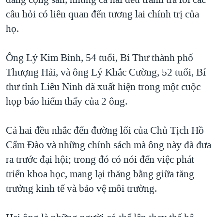
TẠI
VIDEO
"Tìm"
NGƯỜI VIỆT HẢI NGOẠI
câu hỏi có liên quan đến tương lai chính trị của
HÀNH TRÌNH BẦU CỬ 2024
NGHE
họ.
ĐỜI SỐNG
MỘT NĂM CHIẾN TRANH TẠI DẢI GAZA
KINH TẾ
MẠNG XÃ HỘI
Ông Lý Kim Bình, 54 tuổi, Bí Thư thành phố
GIẢI MÃ VÀNH ĐAI & CON ĐƯỜNG
KHOA HỌC
Thượng Hải, và ông Lý Khắc Cường, 52 tuổi, Bí
NGÀY TỊ NẠN THẾ GIỚI
SỨC KHOẺ
thư tỉnh Liêu Ninh đã xuất hiện trong một cuộc
TRỊNH VĨNH BÌNH - NGƯỜI HẠ 'BÊN THẮNG CUỘC'
Ngôn ngữ khác
VĂN HOÁ
họp báo hiếm thấy của 2 ông.
GROUND ZERO – XƯA VÀ NAY
THỂ THAO
CHI PHÍ CHIẾN TRANH AFGHANISTAN
Cả hai đều nhắc đến đường lối của Chủ Tịch Hồ
GIÁO DỤC
Cẩm Đào và những chính sách mà ông này đã đưa
CÁC GIÁ TRỊ CỘNG HÒA Ở VIỆT NAM
ra trước đại hội; trong đó có nói đến việc phát
THƯỢNG ĐỈNH TRUMP-KIM TẠI VIỆT NAM
triển khoa học, mang lại thăng bằng giữa tăng
TRỊNH VĨNH BÌNH VS. CHÍNH PHỦ VIỆT NAM
trưởng kinh tế và bảo vệ môi trường.
NGƯ DÂN VIỆT VÀ LÀN SÓNG TRỘM HẢI SÂM
BÊN KIA QUỐC LỘ: TIẾNG VỌNG TỪ NÔNG THÔN MỸ