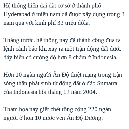
TẠI
Hệ thống hiện đại đặt cơ sở ở thành phố
VIDEO
"Tìm"
NGƯỜI VIỆT HẢI NGOẠI
HÀNH TRÌNH BẦU CỬ 2024
Hyderabad ở miền nam dã được xây dựng trong 3
NGHE
ĐỜI SỐNG
năm qua với kinh phí 32 triệu đôla.
MỘT NĂM CHIẾN TRANH TẠI DẢI GAZA
KINH TẾ
MẠNG XÃ HỘI
GIẢI MÃ VÀNH ĐAI & CON ĐƯỜNG
KHOA HỌC
Tháng trước, hệ thống này đã thành công đưa ra
NGÀY TỊ NẠN THẾ GIỚI
lệnh cảnh báo khi xảy ra một trận động đất dưới
SỨC KHOẺ
TRỊNH VĨNH BÌNH - NGƯỜI HẠ 'BÊN THẮNG CUỘC'
đáy biển có cường độ hơn 8 chấm ở Indonesia.
Ngôn ngữ khác
VĂN HOÁ
GROUND ZERO – XƯA VÀ NAY
THỂ THAO
Hơn 10 ngàn người Ấn Ðộ thiệt mạng trong trận
CHI PHÍ CHIẾN TRANH AFGHANISTAN
GIÁO DỤC
sóng thần phát sinh từ động đất ở đảo Sumatra
CÁC GIÁ TRỊ CỘNG HÒA Ở VIỆT NAM
của Indonesia hồi tháng 12 năm 2004.
THƯỢNG ĐỈNH TRUMP-KIM TẠI VIỆT NAM
TRỊNH VĨNH BÌNH VS. CHÍNH PHỦ VIỆT NAM
Thảm họa này giết chết tổng cộng 220 ngàn
NGƯ DÂN VIỆT VÀ LÀN SÓNG TRỘM HẢI SÂM
người ở hơn 10 nước ven Ấn Ðộ Dương.
BÊN KIA QUỐC LỘ: TIẾNG VỌNG TỪ NÔNG THÔN MỸ