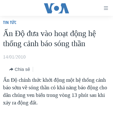
Đường
dẫn
TIN TỨC
truy
TRANG CHỦ
Ấn Ðộ đưa vào hoạt động hệ
cập
VIỆT NAM
thống cảnh báo sóng thần
Tới
HOA KỲ
nội
BIỂN ĐÔNG
14/01/2010
dung
THẾ GIỚI
chính
Chia sẻ
BLOG
Tới
Ấn Ðộ chính thức khởi động một hệ thống cảnh
điều
DIỄN ĐÀN
báo sớm về sóng thần có khả năng báo động cho
hướng
MỤC
dân chúng ven biển trong vòng 13 phút sau khi
chính
CHUYÊN ĐỀ
TỰ DO BÁO CHÍ
xảy ra động đất.
Đi
HỌC TIẾNG ANH
VẠCH TRẦN TIN GIẢ
CHIẾN TRANH THƯƠNG MẠI CỦA MỸ: QUÁ KHỨ VÀ HIỆN
tới