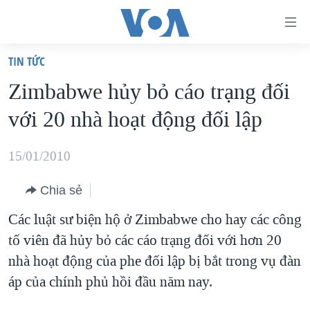
Đường
dẫn
TIN TỨC
truy
TRANG CHỦ
Zimbabwe hủy bỏ cáo trạng đối
cập
VIỆT NAM
với 20 nhà hoạt động đối lập
Tới
HOA KỲ
nội
BIỂN ĐÔNG
15/01/2010
dung
THẾ GIỚI
chính
Chia sẻ
BLOG
Tới
Các luật sư biện hộ ở Zimbabwe cho hay các công
điều
DIỄN ĐÀN
tố viên đã hủy bỏ các cáo trạng đối với hơn 20
hướng
MỤC
nhà hoạt động của phe đối lập bị bắt trong vụ đàn
chính
CHUYÊN ĐỀ
TỰ DO BÁO CHÍ
áp của chính phủ hồi đầu năm nay.
Đi
HỌC TIẾNG ANH
VẠCH TRẦN TIN GIẢ
CHIẾN TRANH THƯƠNG MẠI CỦA MỸ: QUÁ KHỨ VÀ HIỆN
tới