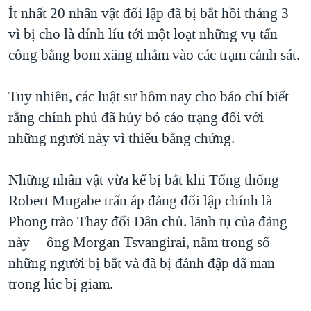
TẠI
Ít nhất 20 nhân vật đối lập đã bị bắt hồi tháng 3
VIDEO
"Tìm"
NGƯỜI VIỆT HẢI NGOẠI
HÀNH TRÌNH BẦU CỬ 2024
vì bị cho là dính líu tới một loạt những vụ tấn
NGHE
ĐỜI SỐNG
công bằng bom xăng nhắm vào các trạm cảnh sát.
MỘT NĂM CHIẾN TRANH TẠI DẢI GAZA
KINH TẾ
MẠNG XÃ HỘI
GIẢI MÃ VÀNH ĐAI & CON ĐƯỜNG
KHOA HỌC
Tuy nhiên, các luật sư hôm nay cho báo chí biết
NGÀY TỊ NẠN THẾ GIỚI
rằng chính phủ đã hủy bỏ cáo trạng đối với
SỨC KHOẺ
TRỊNH VĨNH BÌNH - NGƯỜI HẠ 'BÊN THẮNG CUỘC'
những người này vì thiếu bằng chứng.
Ngôn ngữ khác
VĂN HOÁ
GROUND ZERO – XƯA VÀ NAY
THỂ THAO
Những nhân vật vừa kể bị bắt khi Tổng thống
CHI PHÍ CHIẾN TRANH AFGHANISTAN
GIÁO DỤC
Robert Mugabe trấn áp đảng đối lập chính là
CÁC GIÁ TRỊ CỘNG HÒA Ở VIỆT NAM
Phong trào Thay đổi Dân chủ. lãnh tụ của đảng
THƯỢNG ĐỈNH TRUMP-KIM TẠI VIỆT NAM
này -- ông Morgan Tsvangirai, nằm trong số
TRỊNH VĨNH BÌNH VS. CHÍNH PHỦ VIỆT NAM
những người bị bắt và đã bị đánh đập dã man
NGƯ DÂN VIỆT VÀ LÀN SÓNG TRỘM HẢI SÂM
trong lúc bị giam.
BÊN KIA QUỐC LỘ: TIẾNG VỌNG TỪ NÔNG THÔN MỸ