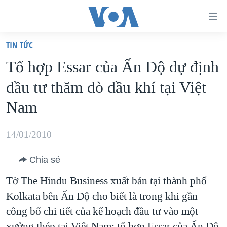
Đường
dẫn
TIN TỨC
truy
TRANG CHỦ
Tổ hợp Essar của Ấn Ðộ dự định
cập
VIỆT NAM
đầu tư thăm dò dầu khí tại Việt
Tới
HOA KỲ
nội
Nam
BIỂN ĐÔNG
dung
THẾ GIỚI
chính
14/01/2010
BLOG
Tới
Chia sẻ
điều
DIỄN ĐÀN
hướng
Tờ The Hindu Business xuất bản tại thành phố
MỤC
chính
Kolkata bên Ấn Độ cho biết là trong khi gần
CHUYÊN ĐỀ
TỰ DO BÁO CHÍ
Đi
công bố chi tiết của kế hoạch đầu tư vào một
HỌC TIẾNG ANH
VẠCH TRẦN TIN GIẢ
CHIẾN TRANH THƯƠNG MẠI CỦA MỸ: QUÁ KHỨ VÀ HIỆN
tới
xưởng thép tại Việt Nam; tổ hợp Essar của Ấn Ðộ