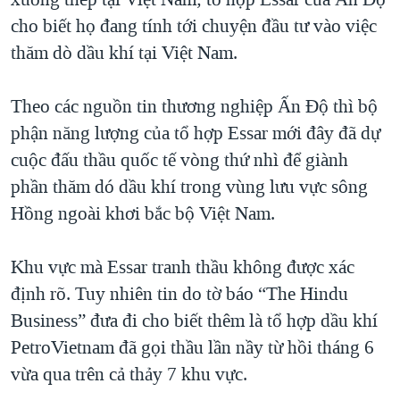
TẠI
VIDEO
"Tìm"
NGƯỜI VIỆT HẢI NGOẠI
cho biết họ đang tính tới chuyện đầu tư vào việc
HÀNH TRÌNH BẦU CỬ 2024
NGHE
thăm dò dầu khí tại Việt Nam.
ĐỜI SỐNG
MỘT NĂM CHIẾN TRANH TẠI DẢI GAZA
KINH TẾ
MẠNG XÃ HỘI
Theo các nguồn tin thương nghiệp Ấn Ðộ thì bộ
GIẢI MÃ VÀNH ĐAI & CON ĐƯỜNG
KHOA HỌC
phận năng lượng của tổ hợp Essar mới đây đã dự
NGÀY TỊ NẠN THẾ GIỚI
SỨC KHOẺ
cuộc đấu thầu quốc tế vòng thứ nhì để giành
TRỊNH VĨNH BÌNH - NGƯỜI HẠ 'BÊN THẮNG CUỘC'
Ngôn ngữ khác
VĂN HOÁ
phần thăm dó dầu khí trong vùng lưu vực sông
GROUND ZERO – XƯA VÀ NAY
Hồng ngoài khơi bắc bộ Việt Nam.
THỂ THAO
CHI PHÍ CHIẾN TRANH AFGHANISTAN
GIÁO DỤC
Khu vực mà Essar tranh thầu không được xác
CÁC GIÁ TRỊ CỘNG HÒA Ở VIỆT NAM
định rõ. Tuy nhiên tin do tờ báo “The Hindu
THƯỢNG ĐỈNH TRUMP-KIM TẠI VIỆT NAM
Business” đưa đi cho biết thêm là tổ hợp dầu khí
TRỊNH VĨNH BÌNH VS. CHÍNH PHỦ VIỆT NAM
PetroVietnam đã gọi thầu lần nầy từ hồi tháng 6
NGƯ DÂN VIỆT VÀ LÀN SÓNG TRỘM HẢI SÂM
vừa qua trên cả thảy 7 khu vực.
BÊN KIA QUỐC LỘ: TIẾNG VỌNG TỪ NÔNG THÔN MỸ