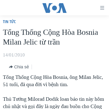
Đường
dẫn
TIN TỨC
truy
TRANG CHỦ
Tổng Thống Cộng Hòa Bosnia
cập
VIỆT NAM
Milan Jelic từ trần
Tới
HOA KỲ
nội
BIỂN ĐÔNG
14/01/2010
dung
THẾ GIỚI
chính
Chia sẻ
BLOG
Tới
Tổng Thống Cộng Hòa Bosnia, ông Milan Jelic,
điều
DIỄN ĐÀN
51 tuổi, đã qua đời vì bệnh tim.
hướng
MỤC
chính
CHUYÊN ĐỀ
TỰ DO BÁO CHÍ
Thủ Tướng Milorad Dodik loan báo tin này hôm
Đi
HỌC TIẾNG ANH
chủ nhật và gọi đây là ngày đau buồn cho Cộng
VẠCH TRẦN TIN GIẢ
CHIẾN TRANH THƯƠNG MẠI CỦA MỸ: QUÁ KHỨ VÀ HIỆN
tới