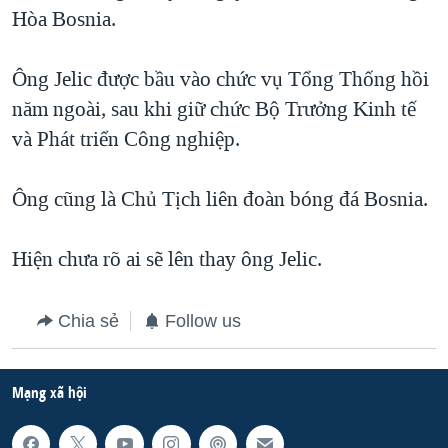
TẠI
Hòa Bosnia.
VIDEO
"Tìm"
NGƯỜI VIỆT HẢI NGOẠI
HÀNH TRÌNH BẦU CỬ 2024
NGHE
ĐỜI SỐNG
Ông Jelic được bầu vào chức vụ Tổng Thống hồi
MỘT NĂM CHIẾN TRANH TẠI DẢI GAZA
KINH TẾ
năm ngoài, sau khi giữ chức Bộ Trưởng Kinh tế
MẠNG XÃ HỘI
GIẢI MÃ VÀNH ĐAI & CON ĐƯỜNG
KHOA HỌC
và Phát triển Công nghiệp.
NGÀY TỊ NẠN THẾ GIỚI
SỨC KHOẺ
TRỊNH VĨNH BÌNH - NGƯỜI HẠ 'BÊN THẮNG CUỘC'
Ông cũng là Chủ Tịch liên đoàn bóng đá Bosnia.
Ngôn ngữ khác
VĂN HOÁ
GROUND ZERO – XƯA VÀ NAY
THỂ THAO
Hiện chưa rõ ai sẽ lên thay ông Jelic.
CHI PHÍ CHIẾN TRANH AFGHANISTAN
GIÁO DỤC
CÁC GIÁ TRỊ CỘNG HÒA Ở VIỆT NAM
Chia sẻ
Follow us
THƯỢNG ĐỈNH TRUMP-KIM TẠI VIỆT NAM
TRỊNH VĨNH BÌNH VS. CHÍNH PHỦ VIỆT NAM
Mạng xã hội
NGƯ DÂN VIỆT VÀ LÀN SÓNG TRỘM HẢI SÂM
BÊN KIA QUỐC LỘ: TIẾNG VỌNG TỪ NÔNG THÔN MỸ