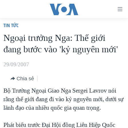
Đường
dẫn
TIN TỨC
truy
TRANG CHỦ
Ngoại trưởng Nga: Thế giới
cập
VIỆT NAM
đang bước vào 'kỷ nguyên mới'
Tới
HOA KỲ
nội
BIỂN ĐÔNG
29/09/2007
dung
THẾ GIỚI
chính
Chia sẻ
BLOG
Tới
Bộ Trưởng Ngoại Giao Nga Sergei Lavrov nói
điều
DIỄN ĐÀN
rằng thế giới đang đi vào kỷ nguyên mới, dưới sự
hướng
MỤC
lãnh đạo của nhiều quốc gia quan trọng.
chính
CHUYÊN ĐỀ
TỰ DO BÁO CHÍ
Đi
HỌC TIẾNG ANH
Phát biểu trước Đại Hội đồng Liên Hiệp Quốc
VẠCH TRẦN TIN GIẢ
CHIẾN TRANH THƯƠNG MẠI CỦA MỸ: QUÁ KHỨ VÀ HIỆN
tới