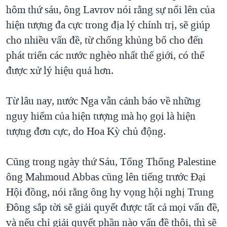
TẠI
hôm thứ sáu, ông Lavrov nói rằng sự nổi lên của
VIDEO
"Tìm"
NGƯỜI VIỆT HẢI NGOẠI
HÀNH TRÌNH BẦU CỬ 2024
hiện tượng đa cực trong địa lý chính trị, sẽ giúp
NGHE
ĐỜI SỐNG
cho nhiều vấn đề, từ chống khủng bố cho đến
MỘT NĂM CHIẾN TRANH TẠI DẢI GAZA
KINH TẾ
phát triển các nước nghèo nhất thế giới, có thể
MẠNG XÃ HỘI
GIẢI MÃ VÀNH ĐAI & CON ĐƯỜNG
KHOA HỌC
được xử lý hiệu quả hơn.
NGÀY TỊ NẠN THẾ GIỚI
SỨC KHOẺ
TRỊNH VĨNH BÌNH - NGƯỜI HẠ 'BÊN THẮNG CUỘC'
Từ lâu nay, nước Nga vẫn cảnh báo về những
Ngôn ngữ khác
VĂN HOÁ
GROUND ZERO – XƯA VÀ NAY
nguy hiểm của hiện tượng mà họ gọi là hiện
THỂ THAO
tượng đơn cực, do Hoa Kỳ chủ động.
CHI PHÍ CHIẾN TRANH AFGHANISTAN
GIÁO DỤC
CÁC GIÁ TRỊ CỘNG HÒA Ở VIỆT NAM
Cũng trong ngày thứ Sáu, Tổng Thống Palestine
THƯỢNG ĐỈNH TRUMP-KIM TẠI VIỆT NAM
ông Mahmoud Abbas cũng lên tiếng trước Đại
TRỊNH VĨNH BÌNH VS. CHÍNH PHỦ VIỆT NAM
Hội đồng, nói rằng ông hy vọng hội nghị Trung
NGƯ DÂN VIỆT VÀ LÀN SÓNG TRỘM HẢI SÂM
Đông sắp tời sẽ giải quyết được tất cả mọi vấn đề,
và nếu chỉ giải quyết phần nào vấn đề thôi, thì sẽ
BÊN KIA QUỐC LỘ: TIẾNG VỌNG TỪ NÔNG THÔN MỸ