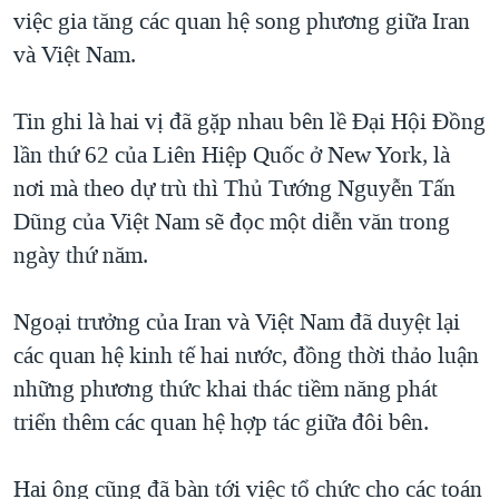
TẠI
việc gia tăng các quan hệ song phương giữa Iran
VIDEO
"Tìm"
NGƯỜI VIỆT HẢI NGOẠI
HÀNH TRÌNH BẦU CỬ 2024
và Việt Nam.
NGHE
ĐỜI SỐNG
MỘT NĂM CHIẾN TRANH TẠI DẢI GAZA
KINH TẾ
Tin ghi là hai vị đã gặp nhau bên lề Đại Hội Đồng
MẠNG XÃ HỘI
GIẢI MÃ VÀNH ĐAI & CON ĐƯỜNG
KHOA HỌC
lần thứ 62 của Liên Hiệp Quốc ở New York, là
NGÀY TỊ NẠN THẾ GIỚI
nơi mà theo dự trù thì Thủ Tướng Nguyễn Tấn
SỨC KHOẺ
TRỊNH VĨNH BÌNH - NGƯỜI HẠ 'BÊN THẮNG CUỘC'
Dũng của Việt Nam sẽ đọc một diễn văn trong
Ngôn ngữ khác
VĂN HOÁ
GROUND ZERO – XƯA VÀ NAY
ngày thứ năm.
THỂ THAO
CHI PHÍ CHIẾN TRANH AFGHANISTAN
GIÁO DỤC
Ngoại trưởng của Iran và Việt Nam đã duyệt lại
CÁC GIÁ TRỊ CỘNG HÒA Ở VIỆT NAM
các quan hệ kinh tế hai nước, đồng thời thảo luận
THƯỢNG ĐỈNH TRUMP-KIM TẠI VIỆT NAM
những phương thức khai thác tiềm năng phát
TRỊNH VĨNH BÌNH VS. CHÍNH PHỦ VIỆT NAM
triển thêm các quan hệ hợp tác giữa đôi bên.
NGƯ DÂN VIỆT VÀ LÀN SÓNG TRỘM HẢI SÂM
Hai ông cũng đã bàn tới việc tổ chức cho các toán
BÊN KIA QUỐC LỘ: TIẾNG VỌNG TỪ NÔNG THÔN MỸ