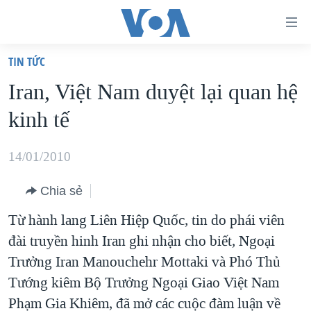
Đường
dẫn
TIN TỨC
truy
TRANG CHỦ
Iran, Việt Nam duyệt lại quan hệ
cập
VIỆT NAM
kinh tế
Tới
HOA KỲ
nội
BIỂN ĐÔNG
14/01/2010
dung
THẾ GIỚI
chính
Chia sẻ
BLOG
Tới
Từ hành lang Liên Hiệp Quốc, tin do phái viên
điều
DIỄN ĐÀN
đài truyền hinh Iran ghi nhận cho biết, Ngoại
hướng
MỤC
Trưởng Iran Manouchehr Mottaki và Phó Thủ
chính
CHUYÊN ĐỀ
TỰ DO BÁO CHÍ
Tướng kiêm Bộ Trưởng Ngoại Giao Việt Nam
Đi
HỌC TIẾNG ANH
Phạm Gia Khiêm, đã mở các cuộc đàm luận về
VẠCH TRẦN TIN GIẢ
CHIẾN TRANH THƯƠNG MẠI CỦA MỸ: QUÁ KHỨ VÀ HIỆN
tới