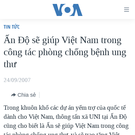
Đường
dẫn
TIN TỨC
truy
TRANG CHỦ
Ấn Ðộ sẽ giúp Việt Nam trong
cập
VIỆT NAM
công tác phòng chống bệnh ung
Tới
HOA KỲ
nội
thư
BIỂN ĐÔNG
dung
THẾ GIỚI
chính
24/09/2007
BLOG
Tới
Chia sẻ
điều
DIỄN ĐÀN
hướng
Trong khuôn khổ các dự án yểm trợ của quốc tế
MỤC
chính
dành cho Việt Nam, thông tấn xã UNI tại Ấn Độ
CHUYÊN ĐỀ
TỰ DO BÁO CHÍ
Đi
cũng cho biết là Ấn sẽ giúp Việt Nam trong công
HỌC TIẾNG ANH
VẠCH TRẦN TIN GIẢ
CHIẾN TRANH THƯƠNG MẠI CỦA MỸ: QUÁ KHỨ VÀ HIỆN
tới
tác phòng chống ung thư, và sẽ trao tặng Việt