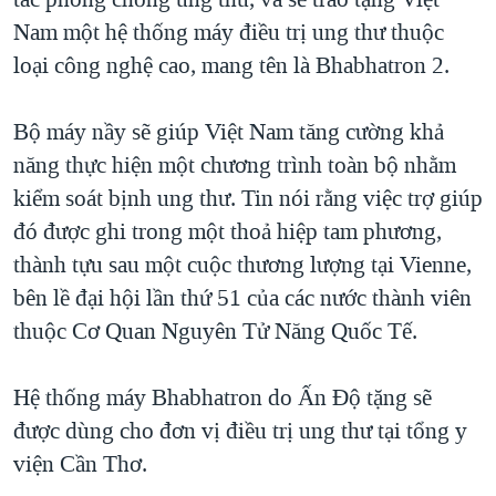
TẠI
VIDEO
"Tìm"
NGƯỜI VIỆT HẢI NGOẠI
Nam một hệ thống máy điều trị ung thư thuộc
HÀNH TRÌNH BẦU CỬ 2024
NGHE
loại công nghệ cao, mang tên là Bhabhatron 2.
ĐỜI SỐNG
MỘT NĂM CHIẾN TRANH TẠI DẢI GAZA
KINH TẾ
MẠNG XÃ HỘI
Bộ máy nầy sẽ giúp Việt Nam tăng cường khả
GIẢI MÃ VÀNH ĐAI & CON ĐƯỜNG
KHOA HỌC
năng thực hiện một chương trình toàn bộ nhằm
NGÀY TỊ NẠN THẾ GIỚI
SỨC KHOẺ
kiểm soát bịnh ung thư. Tin nói rằng việc trợ giúp
TRỊNH VĨNH BÌNH - NGƯỜI HẠ 'BÊN THẮNG CUỘC'
Ngôn ngữ khác
VĂN HOÁ
đó được ghi trong một thoả hiệp tam phương,
GROUND ZERO – XƯA VÀ NAY
thành tựu sau một cuộc thương lượng tại Vienne,
THỂ THAO
CHI PHÍ CHIẾN TRANH AFGHANISTAN
bên lề đại hội lần thứ 51 của các nước thành viên
GIÁO DỤC
thuộc Cơ Quan Nguyên Tử Năng Quốc Tế.
CÁC GIÁ TRỊ CỘNG HÒA Ở VIỆT NAM
THƯỢNG ĐỈNH TRUMP-KIM TẠI VIỆT NAM
Hệ thống máy Bhabhatron do Ấn Ðộ tặng sẽ
TRỊNH VĨNH BÌNH VS. CHÍNH PHỦ VIỆT NAM
được dùng cho đơn vị điều trị ung thư tại tổng y
NGƯ DÂN VIỆT VÀ LÀN SÓNG TRỘM HẢI SÂM
viện Cần Thơ.
BÊN KIA QUỐC LỘ: TIẾNG VỌNG TỪ NÔNG THÔN MỸ