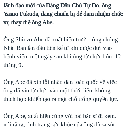
TẠI
lãnh đạo mới của Đảng Dân Chủ Tự Do, ông
VIDEO
"Tìm"
NGƯỜI VIỆT HẢI NGOẠI
HÀNH TRÌNH BẦU CỬ 2024
Yasuo Fukuda, đang chuẩn bị để đảm nhiệm chức
NGHE
ĐỜI SỐNG
vụ thay thế ông Abe.
MỘT NĂM CHIẾN TRANH TẠI DẢI GAZA
KINH TẾ
MẠNG XÃ HỘI
GIẢI MÃ VÀNH ĐAI & CON ĐƯỜNG
KHOA HỌC
Ông Shinzo Abe đã xuất hiện trước công chúng
NGÀY TỊ NẠN THẾ GIỚI
Nhật Bản lần đầu tiên kể từ khi được đưa vào
SỨC KHOẺ
TRỊNH VĨNH BÌNH - NGƯỜI HẠ 'BÊN THẮNG CUỘC'
bệnh viện, một ngày sau khi ông từ chức hôm 12
Ngôn ngữ khác
VĂN HOÁ
GROUND ZERO – XƯA VÀ NAY
tháng 9.
THỂ THAO
CHI PHÍ CHIẾN TRANH AFGHANISTAN
GIÁO DỤC
Ông Abe đã xin lỗi nhân dân toàn quốc về việc
CÁC GIÁ TRỊ CỘNG HÒA Ở VIỆT NAM
ông đã xin từ chức vào một thời điểm không
THƯỢNG ĐỈNH TRUMP-KIM TẠI VIỆT NAM
thích hợp khiến tạo ra một chỗ trống quyền lực.
TRỊNH VĨNH BÌNH VS. CHÍNH PHỦ VIỆT NAM
NGƯ DÂN VIỆT VÀ LÀN SÓNG TRỘM HẢI SÂM
Ông Abe, xuất hiện cùng với hai bác sĩ đi kèm,
nói rằng, tình trạng sức khỏe của ông đã sa sút
BÊN KIA QUỐC LỘ: TIẾNG VỌNG TỪ NÔNG THÔN MỸ