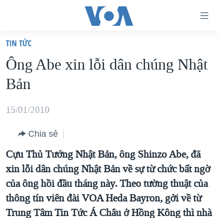
Đường
dẫn
TIN TỨC
truy
TRANG CHỦ
Ông Abe xin lỗi dân chúng Nhật
cập
VIỆT NAM
Bản
Tới
HOA KỲ
nội
BIỂN ĐÔNG
15/01/2010
dung
THẾ GIỚI
chính
Chia sẻ
BLOG
Tới
Cựu Thủ Tướng Nhật Bản, ông Shinzo Abe, đã
điều
DIỄN ĐÀN
xin lỗi dân chúng Nhật Bản về sự từ chức bất ngờ
hướng
MỤC
của ông hồi đầu tháng này. Theo tường thuật của
chính
CHUYÊN ĐỀ
TỰ DO BÁO CHÍ
thông tín viên đài VOA Heda Bayron, gởi về từ
Đi
HỌC TIẾNG ANH
Trung Tâm Tin Tức Á Châu ở Hồng Kông thì nhà
VẠCH TRẦN TIN GIẢ
CHIẾN TRANH THƯƠNG MẠI CỦA MỸ: QUÁ KHỨ VÀ HIỆN
tới