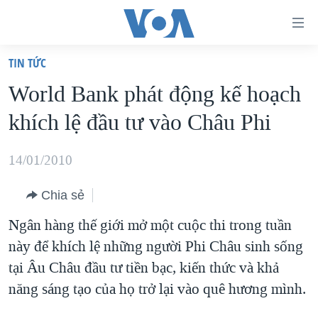
Đường
dẫn
TIN TỨC
truy
TRANG CHỦ
World Bank phát động kế hoạch
cập
VIỆT NAM
khích lệ đầu tư vào Châu Phi
Tới
HOA KỲ
nội
BIỂN ĐÔNG
14/01/2010
dung
THẾ GIỚI
chính
Chia sẻ
BLOG
Tới
Ngân hàng thế giới mở một cuộc thi trong tuần
điều
DIỄN ĐÀN
này để khích lệ những người Phi Châu sinh sống
hướng
MỤC
tại Âu Châu đầu tư tiền bạc, kiến thức và khả
chính
CHUYÊN ĐỀ
TỰ DO BÁO CHÍ
năng sáng tạo của họ trở lại vào quê hương mình.
Đi
HỌC TIẾNG ANH
VẠCH TRẦN TIN GIẢ
CHIẾN TRANH THƯƠNG MẠI CỦA MỸ: QUÁ KHỨ VÀ HIỆN
tới