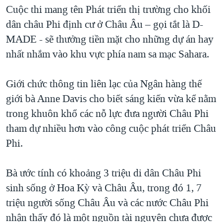
TẠI
Cuộc thi mang tên Phát triển thị trường cho khối
VIDEO
"Tìm"
NGƯỜI VIỆT HẢI NGOẠI
HÀNH TRÌNH BẦU CỬ 2024
dân châu Phi định cư ở Châu Âu – gọi tắt là D-
NGHE
ĐỜI SỐNG
MADE - sẽ thưởng tiền mặt cho những dự án hay
MỘT NĂM CHIẾN TRANH TẠI DẢI GAZA
KINH TẾ
nhất nhắm vào khu vực phía nam sa mạc Sahara.
MẠNG XÃ HỘI
GIẢI MÃ VÀNH ĐAI & CON ĐƯỜNG
KHOA HỌC
NGÀY TỊ NẠN THẾ GIỚI
Giới chức thông tin liên lạc của Ngân hàng thế
SỨC KHOẺ
TRỊNH VĨNH BÌNH - NGƯỜI HẠ 'BÊN THẮNG CUỘC'
giới bà Anne Davis cho biết sáng kiến vừa kể nằm
Ngôn ngữ khác
VĂN HOÁ
GROUND ZERO – XƯA VÀ NAY
trong khuôn khổ các nỗ lực đưa người Châu Phi
THỂ THAO
tham dự nhiều hơn vào công cuộc phát triển Châu
CHI PHÍ CHIẾN TRANH AFGHANISTAN
GIÁO DỤC
Phi.
CÁC GIÁ TRỊ CỘNG HÒA Ở VIỆT NAM
THƯỢNG ĐỈNH TRUMP-KIM TẠI VIỆT NAM
Bà ước tính có khoảng 3 triệu di dân Châu Phi
TRỊNH VĨNH BÌNH VS. CHÍNH PHỦ VIỆT NAM
sinh sống ở Hoa Kỳ và Châu Âu, trong đó 1, 7
NGƯ DÂN VIỆT VÀ LÀN SÓNG TRỘM HẢI SÂM
triệu người sống Châu Âu và các nước Châu Phi
nhận thấy đó là một nguồn tài nguyên chưa được
BÊN KIA QUỐC LỘ: TIẾNG VỌNG TỪ NÔNG THÔN MỸ