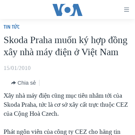
Đường
dẫn
TIN TỨC
truy
TRANG CHỦ
Skoda Praha muốn ký hợp đồng
cập
VIỆT NAM
xây nhà máy điện ở Việt Nam
Tới
HOA KỲ
nội
BIỂN ĐÔNG
15/01/2010
dung
THẾ GIỚI
chính
Chia sẻ
BLOG
Tới
Xây nhà máy điện cũng mục tiêu nhắm tới của
điều
DIỄN ĐÀN
Skoda Praha, tức là cơ sở xây cất trực thuộc CEZ
hướng
MỤC
của Cộng Hoà Czech.
chính
CHUYÊN ĐỀ
TỰ DO BÁO CHÍ
Đi
HỌC TIẾNG ANH
Phát ngôn viên của công ty CEZ cho hãng tin
VẠCH TRẦN TIN GIẢ
CHIẾN TRANH THƯƠNG MẠI CỦA MỸ: QUÁ KHỨ VÀ HIỆN
tới