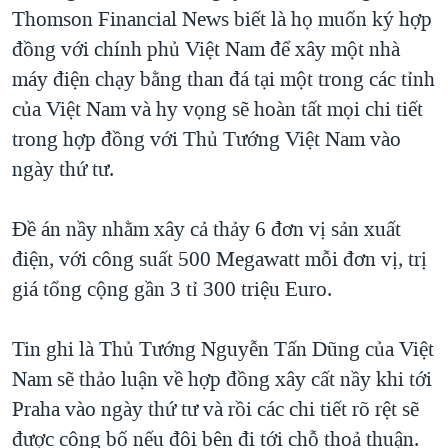
TẠI
Thomson Financial News biết là họ muốn ký hợp
VIDEO
"Tìm"
NGƯỜI VIỆT HẢI NGOẠI
HÀNH TRÌNH BẦU CỬ 2024
đồng với chính phủ Việt Nam để xây một nhà
NGHE
ĐỜI SỐNG
máy điện chạy bằng than đá tại một trong các tỉnh
MỘT NĂM CHIẾN TRANH TẠI DẢI GAZA
KINH TẾ
của Việt Nam và hy vọng sẽ hoàn tất mọi chi tiết
MẠNG XÃ HỘI
GIẢI MÃ VÀNH ĐAI & CON ĐƯỜNG
KHOA HỌC
trong hợp đồng với Thủ Tướng Việt Nam vào
NGÀY TỊ NẠN THẾ GIỚI
ngày thứ tư.
SỨC KHOẺ
TRỊNH VĨNH BÌNH - NGƯỜI HẠ 'BÊN THẮNG CUỘC'
Ngôn ngữ khác
VĂN HOÁ
GROUND ZERO – XƯA VÀ NAY
Đề án nầy nhằm xây cả thảy 6 đơn vị sản xuất
THỂ THAO
điện, với công suất 500 Megawatt mỗi đơn vị, trị
CHI PHÍ CHIẾN TRANH AFGHANISTAN
GIÁO DỤC
giá tổng cộng gần 3 tỉ 300 triệu Euro.
CÁC GIÁ TRỊ CỘNG HÒA Ở VIỆT NAM
THƯỢNG ĐỈNH TRUMP-KIM TẠI VIỆT NAM
Tin ghi là Thủ Tướng Nguyễn Tấn Dũng của Việt
TRỊNH VĨNH BÌNH VS. CHÍNH PHỦ VIỆT NAM
Nam sẽ thảo luận về hợp đồng xây cất nầy khi tới
NGƯ DÂN VIỆT VÀ LÀN SÓNG TRỘM HẢI SÂM
Praha vào ngày thứ tư và rồi các chi tiết rõ rệt sẽ
được công bố nếu đôi bên đi tới chỗ thoả thuận.
BÊN KIA QUỐC LỘ: TIẾNG VỌNG TỪ NÔNG THÔN MỸ