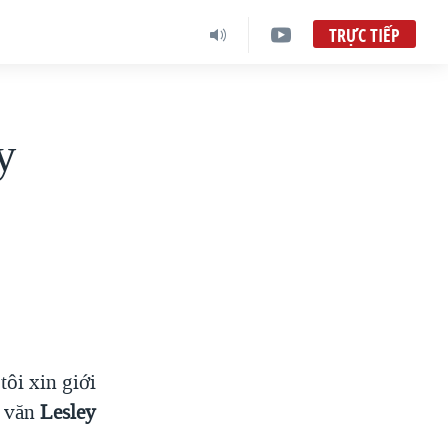
TRỰC TIẾP
y
ôi xin giới
à văn
Lesley