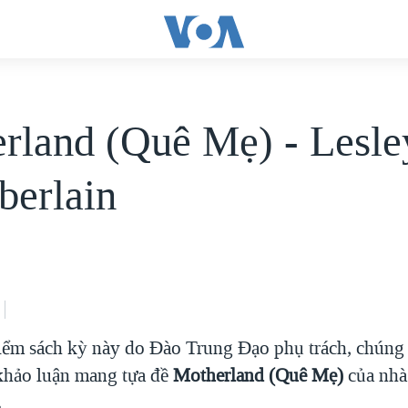
rland (Quê Mẹ) - Lesle
erlain
ểm sách kỳ này do Ðào Trung Ðạo phụ trách, chúng t
khảo luận mang tựa đề
Motherland (Quê Mẹ)
của nh
.