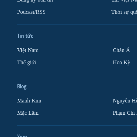
VIỆT NAM
Podcast/RSS
Thời sự qu
NGƯ DÂN VIỆT VÀ LÀN SÓNG
TRỘM HẢI SÂM
BÊN KIA QUỐC LỘ: TIẾNG VỌNG
Tin tức
TỪ NÔNG THÔN MỸ
Việt Nam
Châu Á
QUAN HỆ VIỆT MỸ
Thế giới
Hoa Kỳ
Blog
Mạnh Kim
Nguyễn H
Mặc Lâm
Phạm Chí
Xem