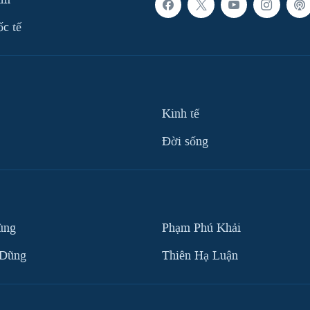
ốc tế
Kinh tế
Ðời sống
ùng
Phạm Phú Khải
 Dũng
Thiên Hạ Luận