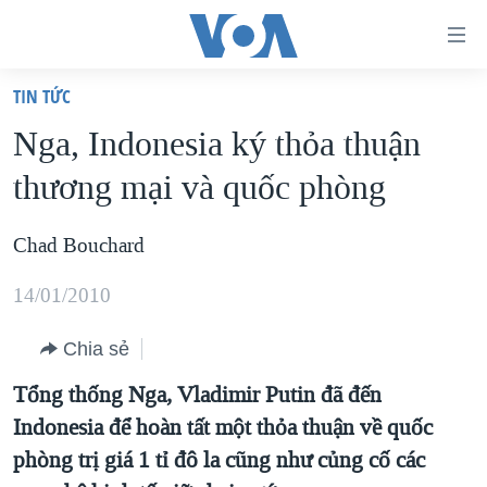
Đường
dẫn
TIN TỨC
truy
TRANG CHỦ
Nga, Indonesia ký thỏa thuận
cập
VIỆT NAM
thương mại và quốc phòng
Tới
HOA KỲ
nội
BIỂN ĐÔNG
Chad Bouchard
dung
THẾ GIỚI
chính
14/01/2010
BLOG
Tới
điều
Chia sẻ
DIỄN ĐÀN
hướng
MỤC
Tổng thống Nga, Vladimir Putin đã đến
chính
Indonesia để hoàn tất một thỏa thuận về quốc
CHUYÊN ĐỀ
TỰ DO BÁO CHÍ
Đi
phòng trị giá 1 tỉ đô la cũng như củng cố các
HỌC TIẾNG ANH
VẠCH TRẦN TIN GIẢ
CHIẾN TRANH THƯƠNG MẠI CỦA MỸ: QUÁ KHỨ VÀ HIỆN
tới