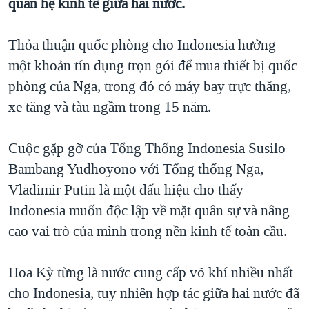
quan hệ kinh tế giữa hai nước.
TẠI
VIDEO
"Tìm"
NGƯỜI VIỆT HẢI NGOẠI
HÀNH TRÌNH BẦU CỬ 2024
NGHE
ĐỜI SỐNG
Thỏa thuận quốc phòng cho Indonesia hưởng
MỘT NĂM CHIẾN TRANH TẠI DẢI GAZA
một khoản tín dụng trọn gói để mua thiết bị quốc
KINH TẾ
MẠNG XÃ HỘI
GIẢI MÃ VÀNH ĐAI & CON ĐƯỜNG
phòng của Nga, trong đó có máy bay trực thăng,
KHOA HỌC
xe tăng và tàu ngầm trong 15 năm.
NGÀY TỊ NẠN THẾ GIỚI
SỨC KHOẺ
TRỊNH VĨNH BÌNH - NGƯỜI HẠ 'BÊN THẮNG CUỘC'
Ngôn ngữ khác
VĂN HOÁ
Cuộc gặp gỡ của Tổng Thống Indonesia Susilo
GROUND ZERO – XƯA VÀ NAY
THỂ THAO
Bambang Yudhoyono với Tổng thống Nga,
CHI PHÍ CHIẾN TRANH AFGHANISTAN
Vladimir Putin là một dấu hiệu cho thấy
GIÁO DỤC
CÁC GIÁ TRỊ CỘNG HÒA Ở VIỆT NAM
Indonesia muốn độc lập về mặt quân sự và nâng
cao vai trò của mình trong nền kinh tế toàn cầu.
THƯỢNG ĐỈNH TRUMP-KIM TẠI VIỆT NAM
TRỊNH VĨNH BÌNH VS. CHÍNH PHỦ VIỆT NAM
Hoa Kỳ từng là nước cung cấp võ khí nhiều nhất
NGƯ DÂN VIỆT VÀ LÀN SÓNG TRỘM HẢI SÂM
cho Indonesia, tuy nhiên hợp tác giữa hai nước đã
BÊN KIA QUỐC LỘ: TIẾNG VỌNG TỪ NÔNG THÔN MỸ