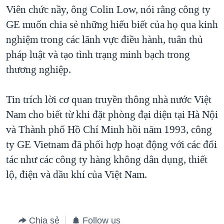
TẠI
Viên chức nầy, ông Colin Low, nói rằng công ty
VIDEO
"Tìm"
NGƯỜI VIỆT HẢI NGOẠI
HÀNH TRÌNH BẦU CỬ 2024
GE muốn chia sẻ những hiểu biết của họ qua kinh
NGHE
ĐỜI SỐNG
nghiệm trong các lãnh vực điều hành, tuân thủ
MỘT NĂM CHIẾN TRANH TẠI DẢI GAZA
KINH TẾ
pháp luật và tạo tình trạng minh bạch trong
MẠNG XÃ HỘI
GIẢI MÃ VÀNH ĐAI & CON ĐƯỜNG
KHOA HỌC
thương nghiệp.
NGÀY TỊ NẠN THẾ GIỚI
SỨC KHOẺ
TRỊNH VĨNH BÌNH - NGƯỜI HẠ 'BÊN THẮNG CUỘC'
Tin trích lời cơ quan truyền thông nhà nước Việt
Ngôn ngữ khác
VĂN HOÁ
GROUND ZERO – XƯA VÀ NAY
Nam cho biết từ khi đặt phòng đại diện tại Hà Nội
THỂ THAO
và Thành phố Hồ Chí Minh hồi năm 1993, công
CHI PHÍ CHIẾN TRANH AFGHANISTAN
GIÁO DỤC
ty GE Vietnam đã phối hợp hoạt động với các đối
CÁC GIÁ TRỊ CỘNG HÒA Ở VIỆT NAM
tác như các công ty hàng không dân dụng, thiết
THƯỢNG ĐỈNH TRUMP-KIM TẠI VIỆT NAM
lộ, điện và dầu khí của Việt Nam.
TRỊNH VĨNH BÌNH VS. CHÍNH PHỦ VIỆT NAM
NGƯ DÂN VIỆT VÀ LÀN SÓNG TRỘM HẢI SÂM
BÊN KIA QUỐC LỘ: TIẾNG VỌNG TỪ NÔNG THÔN MỸ
Chia sẻ
Follow us