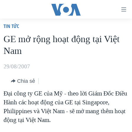
Đường
dẫn
TIN TỨC
truy
TRANG CHỦ
GE mở rộng hoạt động tại Việt
cập
VIỆT NAM
Nam
Tới
HOA KỲ
nội
BIỂN ĐÔNG
29/08/2007
dung
THẾ GIỚI
chính
Chia sẻ
BLOG
Tới
Ðại công ty GE của Mỹ - theo lời Giám Đốc Điều
điều
DIỄN ĐÀN
Hành các hoạt động của GE tại Singapore,
hướng
MỤC
Philippines và Việt Nam - sẽ mở mang thêm hoạt
chính
CHUYÊN ĐỀ
TỰ DO BÁO CHÍ
động tại Việt Nam.
Đi
HỌC TIẾNG ANH
VẠCH TRẦN TIN GIẢ
CHIẾN TRANH THƯƠNG MẠI CỦA MỸ: QUÁ KHỨ VÀ HIỆN
tới