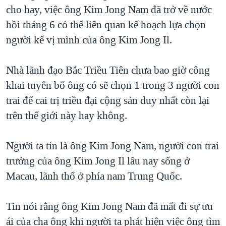
TẠI
cho hay, việc ông Kim Jong Nam đã trở về nước
VIDEO
"Tìm"
NGƯỜI VIỆT HẢI NGOẠI
HÀNH TRÌNH BẦU CỬ 2024
hồi tháng 6 có thể liên quan kế hoạch lựa chọn
NGHE
ĐỜI SỐNG
người kế vị mình của ông Kim Jong Il.
MỘT NĂM CHIẾN TRANH TẠI DẢI GAZA
KINH TẾ
MẠNG XÃ HỘI
GIẢI MÃ VÀNH ĐAI & CON ĐƯỜNG
KHOA HỌC
Nhà lãnh đạo Bắc Triều Tiên chưa bao giờ công
NGÀY TỊ NẠN THẾ GIỚI
khai tuyên bố ông có sẽ chọn 1 trong 3 người con
SỨC KHOẺ
TRỊNH VĨNH BÌNH - NGƯỜI HẠ 'BÊN THẮNG CUỘC'
trai để cai trị triều đại cộng sản duy nhất còn lại
Ngôn ngữ khác
VĂN HOÁ
GROUND ZERO – XƯA VÀ NAY
trên thế giới này hay không.
THỂ THAO
CHI PHÍ CHIẾN TRANH AFGHANISTAN
GIÁO DỤC
Người ta tin là ông Kim Jong Nam, người con trai
CÁC GIÁ TRỊ CỘNG HÒA Ở VIỆT NAM
trưởng của ông Kim Jong Il lâu nay sống ở
THƯỢNG ĐỈNH TRUMP-KIM TẠI VIỆT NAM
Macau, lãnh thổ ở phía nam Trung Quốc.
TRỊNH VĨNH BÌNH VS. CHÍNH PHỦ VIỆT NAM
NGƯ DÂN VIỆT VÀ LÀN SÓNG TRỘM HẢI SÂM
Tin nói rằng ông Kim Jong Nam đã mất đi sự ưu
ái của cha ông khi người ta phát hiện việc ông tìm
BÊN KIA QUỐC LỘ: TIẾNG VỌNG TỪ NÔNG THÔN MỸ