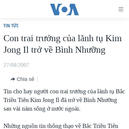
Đường
dẫn
TIN TỨC
truy
TRANG CHỦ
Con trai trưởng của lãnh tụ Kim
cập
VIỆT NAM
Jong Il trở về Bình Nhưỡng
Tới
HOA KỲ
nội
BIỂN ĐÔNG
27/08/2007
dung
THẾ GIỚI
chính
Chia sẻ
BLOG
Tới
Tin cho hay người con trai trưởng của lãnh tụ Bắc
điều
DIỄN ĐÀN
Triều Tiên Kim Jong Il đã trở về Bình Nhưỡng
hướng
MỤC
sau vài năm sống ở nước ngoài.
chính
CHUYÊN ĐỀ
TỰ DO BÁO CHÍ
Đi
HỌC TIẾNG ANH
Những nguồn tin thông thạo về Bắc Triều Tiên
VẠCH TRẦN TIN GIẢ
CHIẾN TRANH THƯƠNG MẠI CỦA MỸ: QUÁ KHỨ VÀ HIỆN
tới